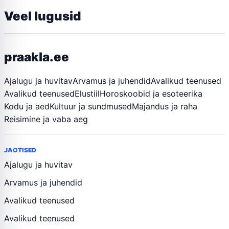
Veel lugusid
praakla.ee
Ajalugu ja huvitav
Arvamus ja juhendid
Avalikud teenused
Avalikud teenused
Elustiil
Horoskoobid ja esoteerika
Kodu ja aed
Kultuur ja sundmused
Majandus ja raha
Reisimine ja vaba aeg
JAOTISED
Ajalugu ja huvitav
Arvamus ja juhendid
Avalikud teenused
Avalikud teenused