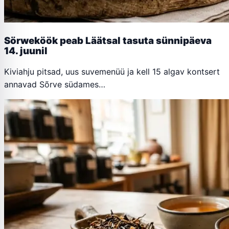
Sörweköök peab Läätsal tasuta sünnipäeva
14. juunil
Kiviahju pitsad, uus suvemenüü ja kell 15 algav kontsert
annavad Sõrve südames…