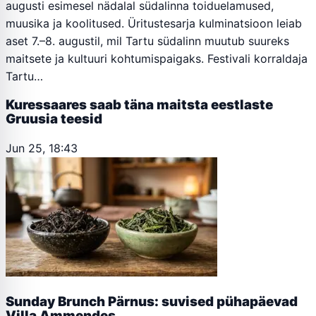
augusti esimesel nädalal südalinna toiduelamused,
muusika ja koolitused. Üritustesarja kulminatsioon leiab
aset 7.–8. augustil, mil Tartu südalinn muutub suureks
maitsete ja kultuuri kohtumispaigaks. Festivali korraldaja
Tartu…
Kuressaares saab täna maitsta eestlaste
Gruusia teesid
Jun 25, 18:43
Sunday Brunch Pärnus: suvised pühapäevad
Villa Ammendes