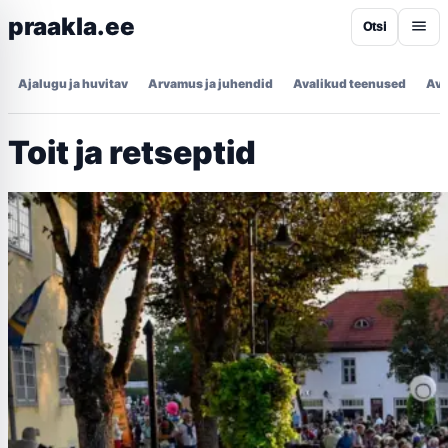
praakla.ee
Otsi
Ajalugu ja huvitav
Arvamus ja juhendid
Avalikud teenused
Ava
Toit ja retseptid