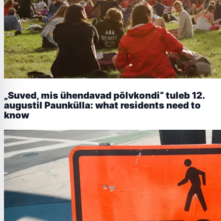
„Suved, mis ühendavad põlvkondi“ tuleb 12.
augustil Paunkülla: what residents need to
know