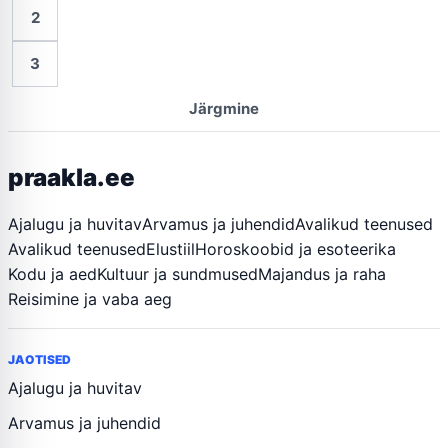
2
3
Järgmine
praakla.ee
Ajalugu ja huvitav
Arvamus ja juhendid
Avalikud teenused
Avalikud teenused
Elustiil
Horoskoobid ja esoteerika
Kodu ja aed
Kultuur ja sundmused
Majandus ja raha
Reisimine ja vaba aeg
JAOTISED
Ajalugu ja huvitav
Arvamus ja juhendid