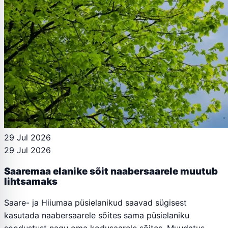
29 Jul 2026
29 Jul 2026
Saaremaa elanike sõit naabersaarele muutub
lihtsamaks
Saare- ja Hiiumaa püsielanikud saavad sügisest
kasutada naabersaarele sõites sama püsielaniku
soodustust nagu oma kodusaarele sõites. Muudatus