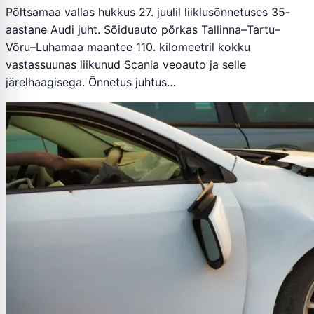
Põltsamaa vallas hukkus 27. juulil liiklusõnnetuses 35-
aastane Audi juht. Sõiduauto põrkas Tallinna–Tartu–
Võru–Luhamaa maantee 110. kilomeetril kokku
vastassuunas liikunud Scania veoauto ja selle
järelhaagisega. Õnnetus juhtus…