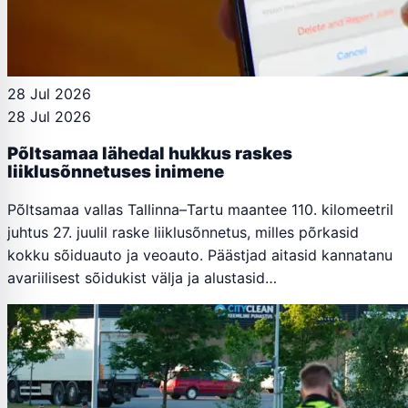
28 Jul 2026
28 Jul 2026
Põltsamaa lähedal hukkus raskes
liiklusõnnetuses inimene
Põltsamaa vallas Tallinna–Tartu maantee 110. kilomeetril
juhtus 27. juulil raske liiklusõnnetus, milles põrkasid
kokku sõiduauto ja veoauto. Päästjad aitasid kannatanu
avariilisest sõidukist välja ja alustasid…