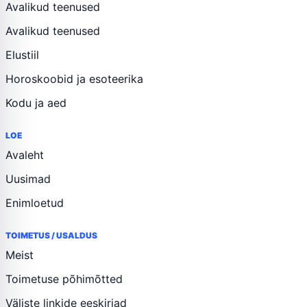
Avalikud teenused
Avalikud teenused
Elustiil
Horoskoobid ja esoteerika
Kodu ja aed
LOE
Avaleht
Uusimad
Enimloetud
TOIMETUS / USALDUS
Meist
Toimetuse põhimõtted
Väliste linkide eeskirjad