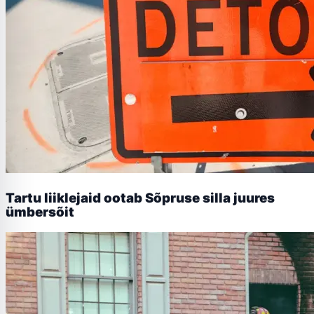
Tartu liiklejaid ootab Sõpruse silla juures
ümbersõit