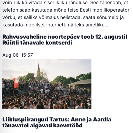
võib riik käivitada siseriikliku rändluse. See tähendab, et
telefon saab kasutada mõne teise Eesti mobiilioperaatori
võrku, et säiliks võimalus helistada, saata sõnumeid ja
kasutada mobiilset internetti näiteks ametliku…
Rahvusvaheline noortepäev toob 12. augustil
Rüütli tänavale kontserdi
Aug 06, 15:57
Liikluspiirangud Tartus: Anne ja Aardla
tänavatel algavad kaevetööd