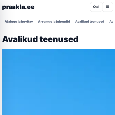
praakla.ee
Otsi
Ajalugu ja huvitav
Arvamus ja juhendid
Avalikud teenused
Ava
Avalikud teenused