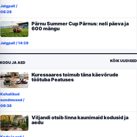
Jalgpall
/
08:28
Pärnu Summer Cup Pärnus: neli päeva ja
600 mängu
Jalgpall
/
14:29
KÕIK UUDISED
KODU JA AED
Kuressaares toimub täna käevõrude
töötuba Peatuses
Kohalikud
sundmused
/
09:38
Viljandi otsib linna kaunimaid kodusid ja
aedu
Kodu ja aed
/