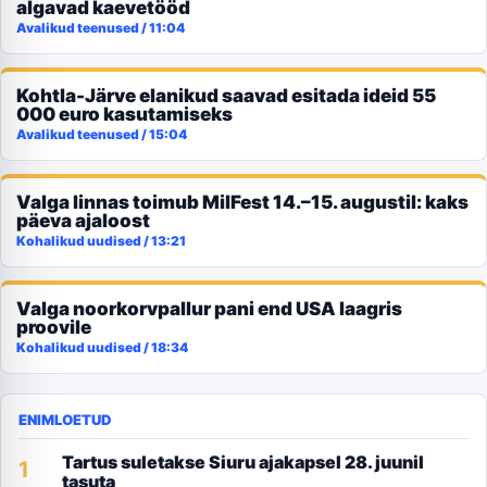
algavad kaevetööd
Avalikud teenused
/
11:04
Kohtla-Järve elanikud saavad esitada ideid 55
000 euro kasutamiseks
Avalikud teenused
/
15:04
Valga linnas toimub MilFest 14.–15. augustil: kaks
päeva ajaloost
Kohalikud uudised
/
13:21
Valga noorkorvpallur pani end USA laagris
proovile
Kohalikud uudised
/
18:34
ENIMLOETUD
Tartus suletakse Siuru ajakapsel 28. juunil
1
tasuta