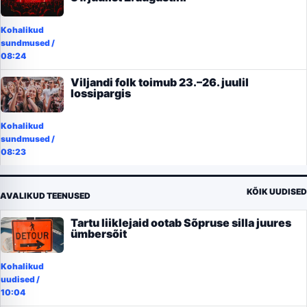
Kohalikud
sundmused
/
08:24
Viljandi folk toimub 23.–26. juulil
lossipargis
Kohalikud
sundmused
/
08:23
KÕIK UUDISED
AVALIKUD TEENUSED
Tartu liiklejaid ootab Sõpruse silla juures
ümbersõit
Kohalikud
uudised
/
10:04