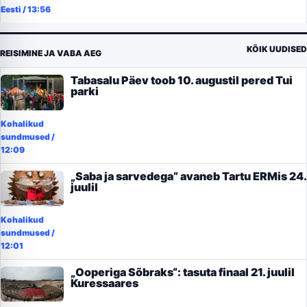
Eesti
/
13:56
KÕIK UUDISED
REISIMINE JA VABA AEG
Tabasalu Päev toob 10. augustil pered Tui
parki
Kohalikud
sundmused
/
12:09
„Saba ja sarvedega” avaneb Tartu ERMis 24.
juulil
Kohalikud
sundmused
/
12:01
„Ooperiga Sõbraks“: tasuta finaal 21. juulil
Kuressaares