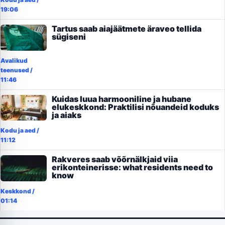
19:06
Tartus saab aiajäätmete äraveo tellida
sügiseni
Avalikud
teenused
/
11:46
Kuidas luua harmooniline ja hubane
elukeskkond: Praktilisi nõuandeid koduks
ja aiaks
Kodu ja aed
/
11:12
Rakveres saab võõrnälkjaid viia
erikonteinerisse: what residents need to
know
Keskkond
/
01:14