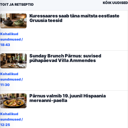
KÕIK UUDISED
TOIT JA RETSEPTID
Kuressaares saab täna maitsta eestlaste
Gruusia teesid
Kohalikud
sundmused
/
18:43
Sunday Brunch Pärnus: suvised
pühapäevad Villa Ammendes
Kohalikud
sundmused
/
11:30
Pärnus valmib 19. juunil Hispaania
mereanni-paella
Kohalikud
sundmused
/
12:25