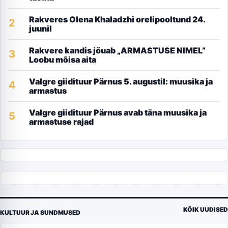
Rakveres Olena Khaladzhi orelipooltund 24.
2
juunil
Rakvere kandis jõuab „ARMASTUSE NIMEL”
3
Loobu mõisa aita
Valgre giidituur Pärnus 5. augustil: muusika ja
4
armastus
Valgre giidituur Pärnus avab täna muusika ja
5
armastuse rajad
KÕIK UUDISED
KULTUUR JA SUNDMUSED