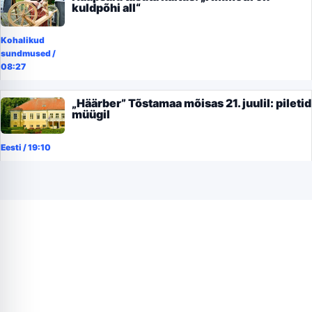
kuldpõhi all“
Kohalikud
sundmused
/
08:27
„Häärber” Tõstamaa mõisas 21. juulil: piletid
müügil
Eesti
/
19:10