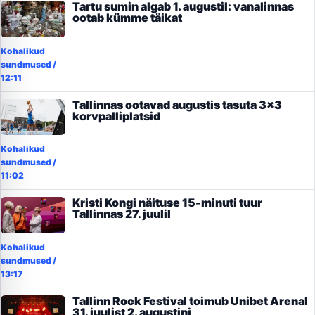
Tartu sumin algab 1. augustil: vanalinnas
ootab kümme täikat
Kohalikud
sundmused
/
12:11
Tallinnas ootavad augustis tasuta 3×3
korvpalliplatsid
Kohalikud
sundmused
/
11:02
Kristi Kongi näituse 15-minuti tuur
Tallinnas 27. juulil
Kohalikud
sundmused
/
13:17
Tallinn Rock Festival toimub Unibet Arenal
31. juulist 2. augustini