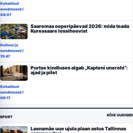
Kohalikud
sundmused
/
08:07
Saaremaa ooperipäevad 2026: mida teada
Kuressaare lossihoovist
Kultuur ja
sundmused
/
15:47
Purtse kindluses algab „Kapteni unerohi”:
ajad ja pilet
Kohalikud
sundmused
/
08:17
KÕIK UUDISED
SPORT
Lasnamäe uue ujula plaan astus Tallinnas