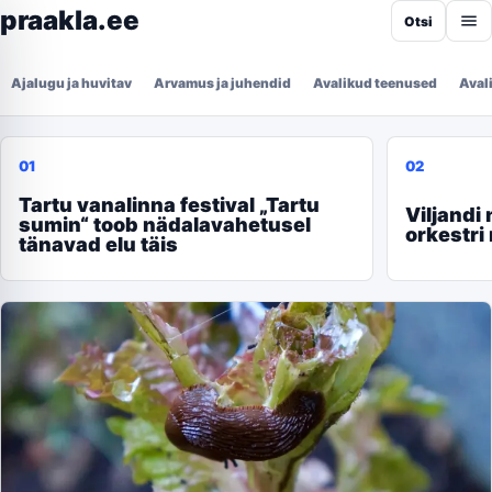
praakla.ee
Otsi
Ajalugu ja huvitav
Arvamus ja juhendid
Avalikud teenused
Aval
praakla.ee
01
02
Tartu vanalinna festival „Tartu
Viljandi
sumin“ toob nädalavahetusel
orkestri
tänavad elu täis