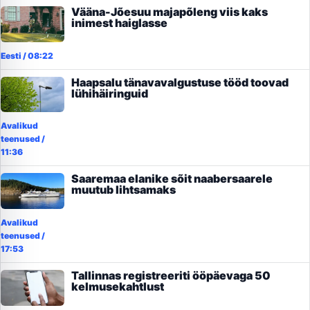
Vääna-Jõesuu majapõleng viis kaks
inimest haiglasse
Eesti
/
08:22
Haapsalu tänavavalgustuse tööd toovad
lühihäiringuid
Avalikud
teenused
/
11:36
Saaremaa elanike sõit naabersaarele
muutub lihtsamaks
Avalikud
teenused
/
17:53
Tallinnas registreeriti ööpäevaga 50
kelmusekahtlust