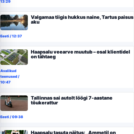
13:29
Valgamaa tiigis hukkus naine, Tartus paisus
aku
Eesti
/
12:37
Haapsalu veearve muutub – osal klientidel
on tähtaeg
Avalikud
teenused
/
10:47
Tallinnas sai autolt löögi 7-aastane
tõukerattur
Eesti
/
09:38
Haapsalu tasuta näitus: „Ammetil on