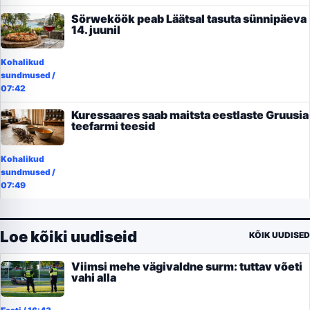
Sörweköök peab Läätsal tasuta sünnipäeva
14. juunil
Kohalikud
sundmused
/
07:42
Kuressaares saab maitsta eestlaste Gruusia
teefarmi teesid
Kohalikud
sundmused
/
07:49
Loe kõiki uudiseid
KÕIK UUDISED
Viimsi mehe vägivaldne surm: tuttav võeti
vahi alla