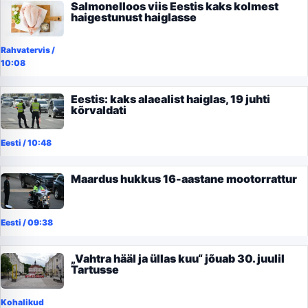
Salmonelloos viis Eestis kaks kolmest
haigestunust haiglasse
Rahvatervis
/
10:08
Eestis: kaks alaealist haiglas, 19 juhti
kõrvaldati
Eesti
/
10:48
Maardus hukkus 16-aastane mootorrattur
Eesti
/
09:38
„Vahtra hääl ja üllas kuu“ jõuab 30. juulil
Tartusse
Kohalikud