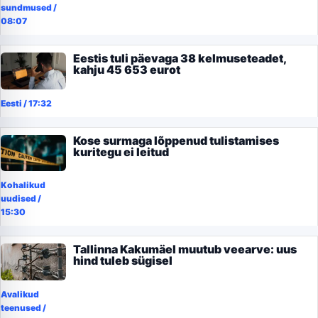
sundmused
/
08:07
Eestis tuli päevaga 38 kelmuseteadet,
kahju 45 653 eurot
Eesti
/
17:32
Kose surmaga lõppenud tulistamises
kuritegu ei leitud
Kohalikud
uudised
/
15:30
Tallinna Kakumäel muutub veearve: uus
hind tuleb sügisel
Avalikud
teenused
/