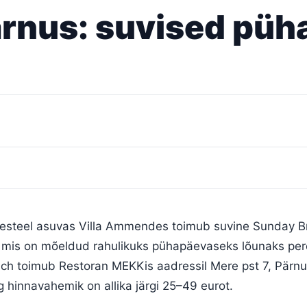
rnus: suvised püha
esteel asuvas Villa Ammendes toimub suvine Sunday B
mis on mõeldud rahulikuks pühapäevaseks lõunaks per
ch toimub Restoran MEKKis aadressil Mere pst 7, Pärnu,
 hinnavahemik on allika järgi 25–49 eurot.