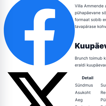
Villa Ammende a
pühapäevane söö
formaat sobib er
tavapärase kohv
Kuupäeva
Brunch toimub k
eraldi kuupäeva
Detail
Sündmus
Su
Asukoht
Re
Aeg
Pü