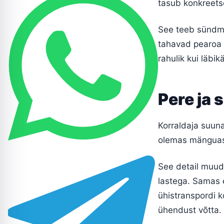
tasub konkreetse
See teeb sündmus
tahavad pearoa o
rahulik kui läbi
Pere ja 
Korraldaja suun
olemas mänguasj
See detail muuda
lastega. Samas ei
ühistranspordi 
ühendust võtta.