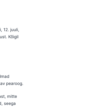
 12. juuli,
ust. Kõigil
ülmad
tav pearoog.
st, mitte
d, seega