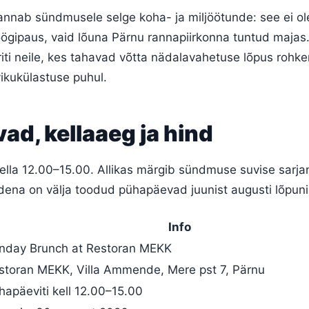
nnab sündmusele selge koha- ja miljöötunde: see ei ole 
gipaus, vaid lõuna Pärnu rannapiirkonna tuntud majas.
iti neile, kes tahavad võtta nädalavahetuse lõpus rohk
ikukülastuse puhul.
d, kellaaeg ja hind
ella 12.00–15.00. Allikas märgib sündmuse suvise sarja
dena on välja toodud pühapäevad juunist augusti lõpuni
Info
nday Brunch at Restoran MEKK
storan MEKK, Villa Ammende, Mere pst 7, Pärnu
hapäeviti kell 12.00–15.00