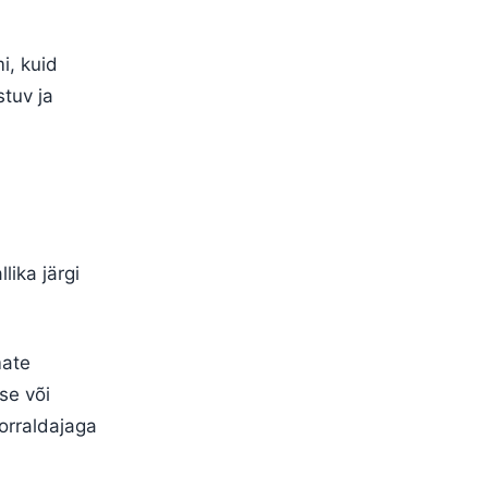
i, kuid
stuv ja
ika järgi
mate
se või
orraldajaga