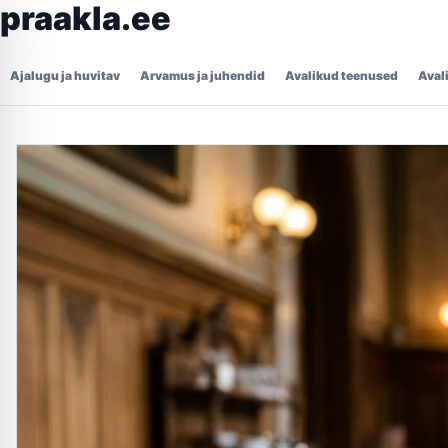
praakla.ee
Ajalugu ja huvitav
Arvamus ja juhendid
Avalikud teenused
Aval