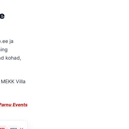
e
.ee
ja
ning
ad kohad,
 MEKK Villa
Parnu Events
ATA
JAGA