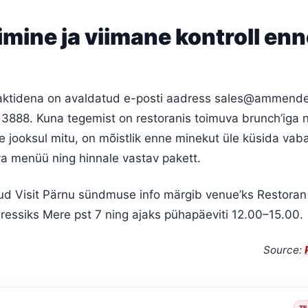
mine ja viimane kontroll enn
ktidena on avaldatud e-posti aadress
sales@ammende
 3888. Kuna tegemist on restoranis toimuva brunch’iga 
e jooksul mitu, on mõistlik enne minekut üle küsida vab
a menüü ning hinnale vastav pakett.
tud Visit Pärnu sündmuse info märgib venue’ks Restoran
ssiks Mere pst 7 ning ajaks pühapäeviti 12.00–15.00.
Source:
TE