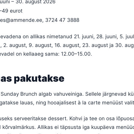
 juuni – 30. august 2026
–49 eurot
les@ammende.ee
, 3724 47 3888
adena on allikas nimetanud 21. juuni, 28. juuni, 5. juuli,
uli, 2. august, 9. august, 16. august, 23. august ja 30. aug
vadel on kellaaeg sama: 12.00–15.00.
uas pakutakse
Sunday Brunch algab vahuveiniga. Sellele järgnevad k
gatakse lauas, ning hooajalisest à la carte menüüst vali
eks serveeritakse dessert. Kohvi ja tee on osa lõpuosa
ud kõrvalmärkus. Allikas ei täpsusta iga kuupäeva menüü