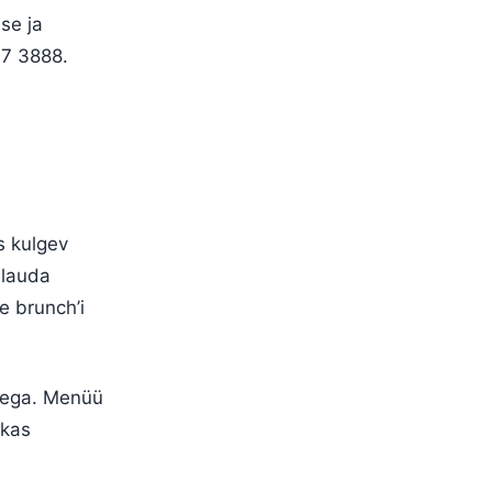
se ja
47 3888.
s kulgev
 lauda
e brunch’i
teega. Menüü
ikas