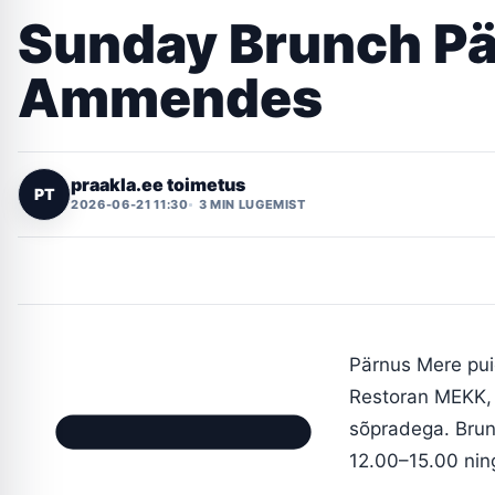
Sunday Brunch Pä
Ammendes
praakla.ee toimetus
PT
2026-06-21 11:30
3 MIN LUGEMIST
Pärnus Mere pui
Restoran MEKK, 
sõpradega. Brun
12.00–15.00 ning