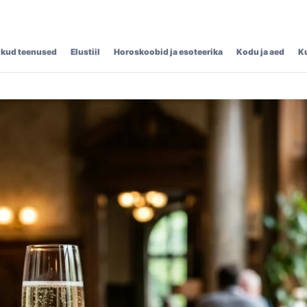
ikud teenused
Elustiil
Horoskoobid ja esoteerika
Kodu ja aed
K