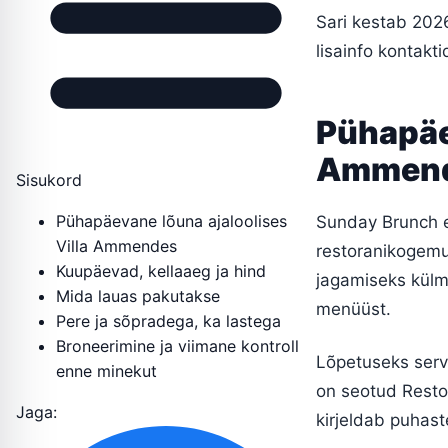
Sari kestab 2026
lisainfo kontak
Pühapäev
Ammen
Sisukord
Pühapäevane lõuna ajaloolises
Sunday Brunch ei
Villa Ammendes
restoranikogemu
Kuupäevad, kellaaeg ja hind
jagamiseks külma
Mida lauas pakutakse
menüüst.
Pere ja sõpradega, ka lastega
Broneerimine ja viimane kontroll
Lõpetuseks serv
enne minekut
on seotud Resto
Jaga:
kirjeldab puhast