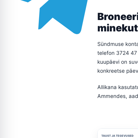
Broneeri
minekut
Sündmuse konta
telefon 3724 47
kuupäevi on suv
konkreetse päev
Allikana kasuta
Ammendes, aadre
TAUST JA TEGEVUSED