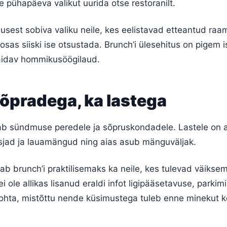
 pühapäeva valikut uurida otse restoranilt.
est sobiva valiku neile, kes eelistavad etteantud raam
sas siiski ise otsustada. Brunch’i ülesehitus on pigem i
käidav hommikusöögilaud.
sõpradega, ka lastega
ab sündmuse peredele ja sõpruskondadele. Lastele on all
ad ja lauamängud ning aias asub mänguväljak.
b brunch’i praktilisemaks ka neile, kes tulevad väikse
 ole allikas lisanud eraldi infot ligipääsetavuse, parkimi
kohta, mistõttu nende küsimustega tuleb enne minekut k