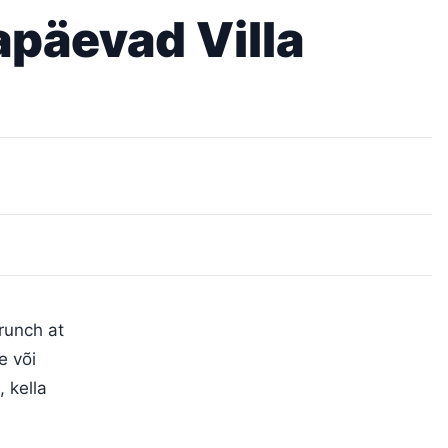
päevad Villa
runch at
e või
 kella