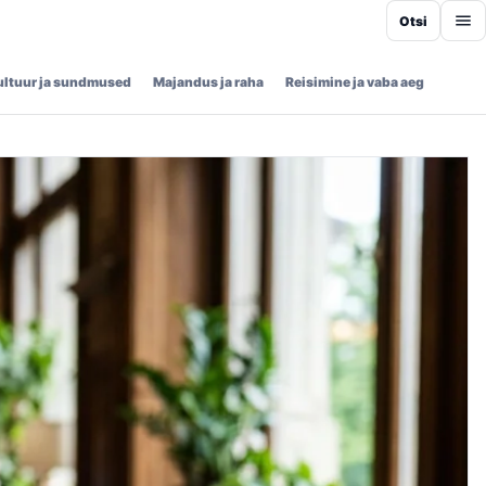
Otsi
ultuur ja sundmused
Majandus ja raha
Reisimine ja vaba aeg