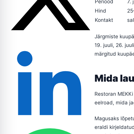
Periood
7.
Hind
25
Kontakt
sa
Järgmiste kuupäev
19. juuli, 26. ju
märgitud kuupäe
Mida la
Restoran MEKKi 
eelroad, mida ja
Magusaks lõpetus
eraldi kirjeldat