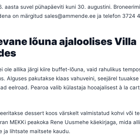
. aasta suvel pühapäeviti kuni 30. augustini. Broneerimi
tidena on märgitud
sales@ammende.ee
ja telefon 3724 
ane lõuna ajaloolises Villa
des
 ole allika järgi kiire buffet-lõuna, vaid rahulikus tempo
s. Alguses pakutakse klaas vahuveini, seejärel tuuakse
d eelroad. Pearoa valib külastaja hooajalisest à la cart
eeritakse dessert koos värskelt valmistatud kohvi või 
ran MEKKi peakoka Rene Uusmehe käekirjaga, mida all
e ja lihtsate maitsete kaudu.