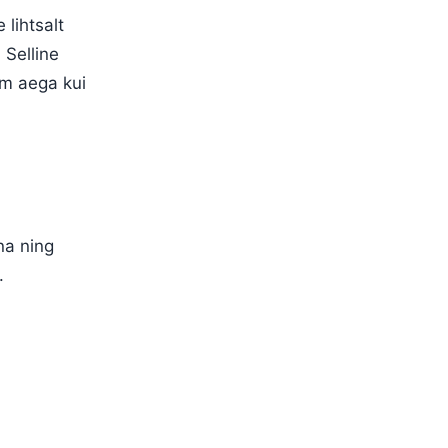
lihtsalt
 Selline
em aega kui
na ning
.