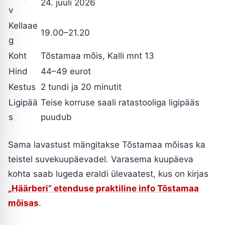
24. juuli 2026
v
Kellaae
19.00–21.20
g
Koht
Tõstamaa mõis, Kalli mnt 13
Hind
44–49 eurot
Kestus
2 tundi ja 20 minutit
Ligipää
Teise korruse saali ratastooliga ligipääs
s
puudub
Sama lavastust mängitakse Tõstamaa mõisas ka
teistel suvekuupäevadel. Varasema kuupäeva
kohta saab lugeda eraldi ülevaatest, kus on kirjas
„Häärberi” etenduse praktiline info Tõstamaa
mõisas
.