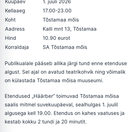
Kuupäev
1. juuli 2026
Kellaaeg
17.00-23.00
Koht
Tõstamaa mõis
Aadress
Kalli mnt 13, Tõstamaa
Hind
10.90 eurot
Korraldaja
SA Tõstamaa mõis
Publikualale pääseb allika järgi tund enne etenduse
algust. Sel ajal on avatud teatrikohvik ning võimalik
on külastada Tõstamaa mõisa muuseumi.
Etendused „Häärber” toimuvad Tõstamaa mõisa
saalis mitmel suvekuupäeval, sealhulgas 1. juulil
algusega kell 19.00. Etendus on kahes vaatuses ja
kestab kokku 2 tundi ja 20 minutit.