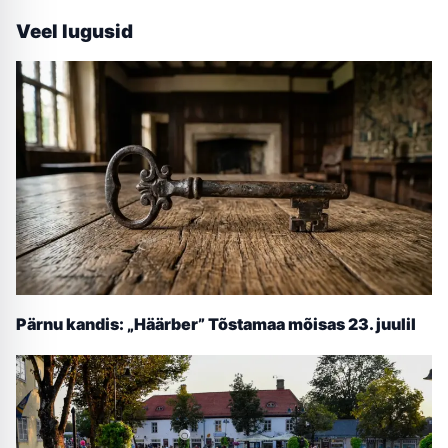
Veel lugusid
Pärnu kandis: „Häärber” Tõstamaa mõisas 23. juulil