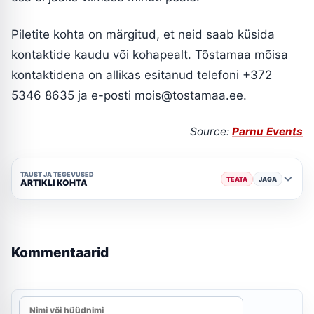
Piletite kohta on märgitud, et neid saab küsida
kontaktide kaudu või kohapealt. Tõstamaa mõisa
kontaktidena on allikas esitanud telefoni +372
5346 8635 ja e-posti mois@tostamaa.ee.
Source:
Parnu Events
TAUST JA TEGEVUSED
TEATA
JAGA
ARTIKLI KOHTA
Kommentaarid