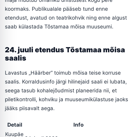
koormaks. Publikualale pääseb tund enne
etendust, avatud on teatrikohvik ning enne algust
saab külastada Tõstamaa mõisa muuseumi.
24. juuli etendus Tõstamaa mõisa
saalis
Lavastus „Häärber” toimub mõisa teise korruse
saalis. Korraldusinfo järgi hilinejaid saali ei lubata,
seega tasub kohalejõudmist planeerida nii, et
piletikontrolli, kohviku ja muuseumikülastuse jaoks
jääks piisavalt aega.
Detail
Info
Kuupäe