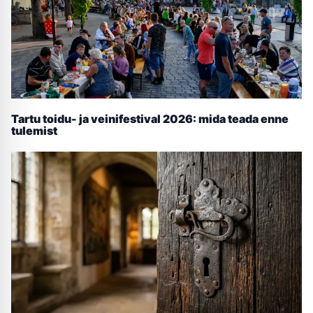
Tartu toidu- ja veinifestival 2026: mida teada enne
tulemist