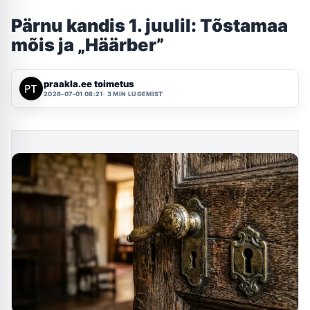
Pärnu kandis 1. juulil: Tõstamaa
mõis ja „Häärber”
praakla.ee toimetus
2026-07-01 08:21
3 MIN LUGEMIST