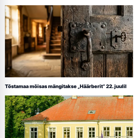
Tõstamaa mõisas mängitakse „Häärberit” 22. juulil