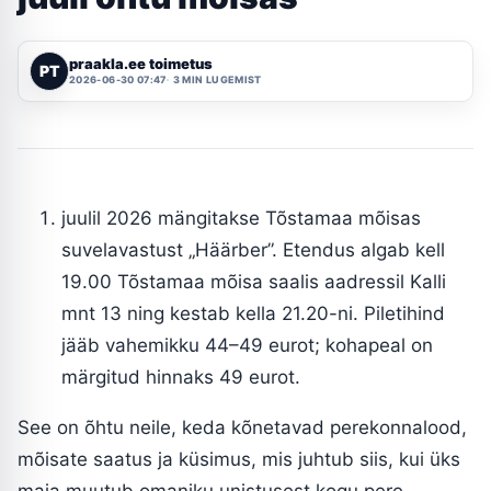
praakla.ee toimetus
PT
2026-06-30 07:47
3 MIN LUGEMIST
juulil 2026 mängitakse Tõstamaa mõisas
suvelavastust „Häärber”. Etendus algab kell
19.00 Tõstamaa mõisa saalis aadressil Kalli
mnt 13 ning kestab kella 21.20-ni. Piletihind
jääb vahemikku 44–49 eurot; kohapeal on
märgitud hinnaks 49 eurot.
See on õhtu neile, keda kõnetavad perekonnalood,
mõisate saatus ja küsimus, mis juhtub siis, kui üks
maja muutub omaniku unistusest kogu pere