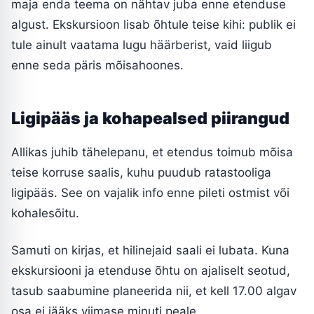
maja enda teema on nähtav juba enne etenduse
algust. Ekskursioon lisab õhtule teise kihi: publik ei
tule ainult vaatama lugu häärberist, vaid liigub
enne seda päris mõisahoones.
Ligipääs ja kohapealsed piirangud
Allikas juhib tähelepanu, et etendus toimub mõisa
teise korruse saalis, kuhu puudub ratastooliga
ligipääs. See on vajalik info enne pileti ostmist või
kohalesõitu.
Samuti on kirjas, et hilinejaid saali ei lubata. Kuna
ekskursiooni ja etenduse õhtu on ajaliselt seotud,
tasub saabumine planeerida nii, et kell 17.00 algav
osa ei jääks viimase minuti peale.