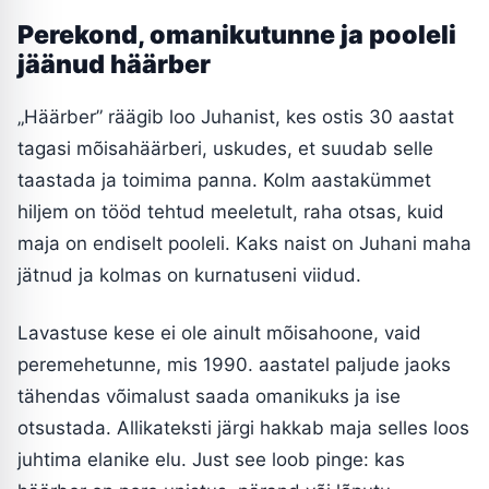
Perekond, omanikutunne ja pooleli
jäänud häärber
„Häärber” räägib loo Juhanist, kes ostis 30 aastat
tagasi mõisahäärberi, uskudes, et suudab selle
taastada ja toimima panna. Kolm aastakümmet
hiljem on tööd tehtud meeletult, raha otsas, kuid
maja on endiselt pooleli. Kaks naist on Juhani maha
jätnud ja kolmas on kurnatuseni viidud.
Lavastuse kese ei ole ainult mõisahoone, vaid
peremehetunne, mis 1990. aastatel paljude jaoks
tähendas võimalust saada omanikuks ja ise
otsustada. Allikateksti järgi hakkab maja selles loos
juhtima elanike elu. Just see loob pinge: kas