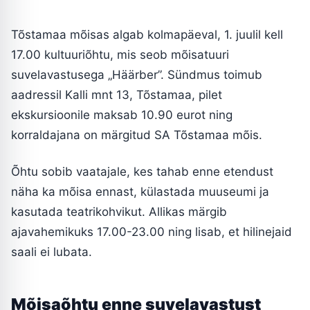
Tõstamaa mõisas algab kolmapäeval, 1. juulil kell
17.00 kultuuriõhtu, mis seob mõisatuuri
suvelavastusega „Häärber”. Sündmus toimub
aadressil Kalli mnt 13, Tõstamaa, pilet
ekskursioonile maksab 10.90 eurot ning
korraldajana on märgitud SA Tõstamaa mõis.
Õhtu sobib vaatajale, kes tahab enne etendust
näha ka mõisa ennast, külastada muuseumi ja
kasutada teatrikohvikut. Allikas märgib
ajavahemikuks 17.00-23.00 ning lisab, et hilinejaid
saali ei lubata.
Mõisaõhtu enne suvelavastust