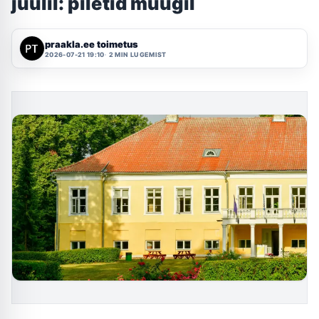
juulil: piletid müügil
praakla.ee toimetus
2026-07-21 19:10
2 MIN LUGEMIST