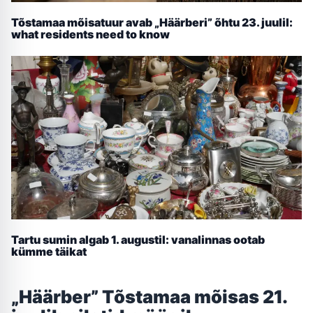
Tõstamaa mõisatuur avab „Häärberi” õhtu 23. juulil:
what residents need to know
Tartu sumin algab 1. augustil: vanalinnas ootab
kümme täikat
„Häärber” Tõstamaa mõisas 21.