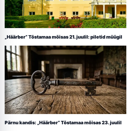
„Häärber” Tõstamaa mõisas 21. juulil: piletid müügil
Pärnu kandis: „Häärber” Tõstamaa mõisas 23. juulil