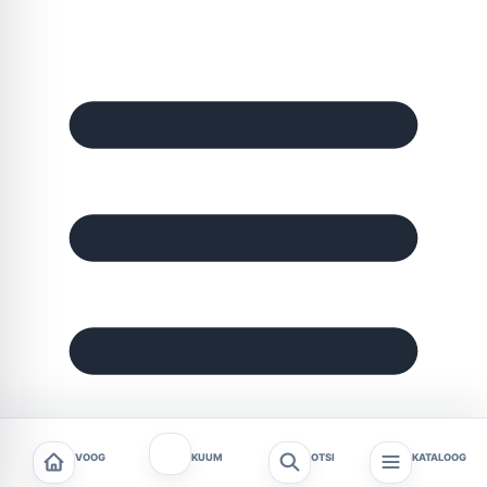
VOOG
KUUM
OTSI
KATALOOG
Sisukord