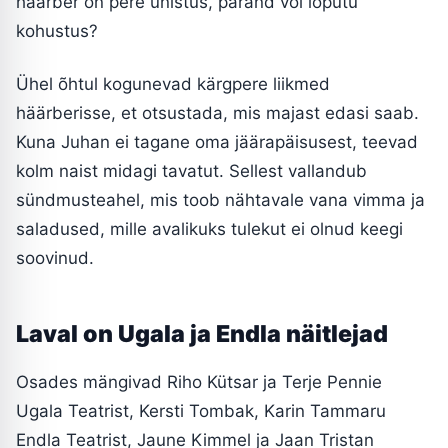
häärber on pere unistus, pärand või lõputu
kohustus?
Ühel õhtul kogunevad kärgpere liikmed
häärberisse, et otsustada, mis majast edasi saab.
Kuna Juhan ei tagane oma jäärapäisusest, teevad
kolm naist midagi tavatut. Sellest vallandub
sündmusteahel, mis toob nähtavale vana vimma ja
saladused, mille avalikuks tulekut ei olnud keegi
soovinud.
Laval on Ugala ja Endla näitlejad
Osades mängivad Riho Kütsar ja Terje Pennie
Ugala Teatrist, Kersti Tombak, Karin Tammaru
Endla Teatrist, Jaune Kimmel ja Jaan Tristan