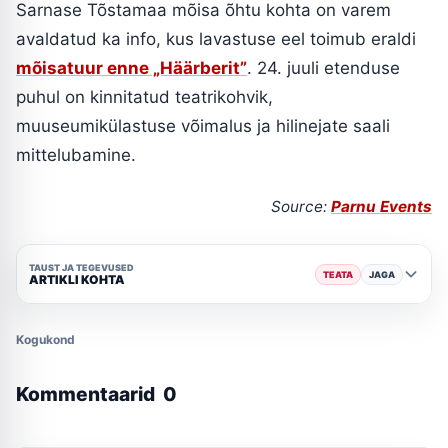
Sarnase Tõstamaa mõisa õhtu kohta on varem
avaldatud ka info, kus lavastuse eel toimub eraldi
mõisatuur enne „Häärberit”
. 24. juuli etenduse
puhul on kinnitatud teatrikohvik,
muuseumikülastuse võimalus ja hilinejate saali
mittelubamine.
Source:
Parnu Events
TAUST JA TEGEVUSED
TEATA
JAGA
ARTIKLI KOHTA
Kogukond
Kommentaarid
0