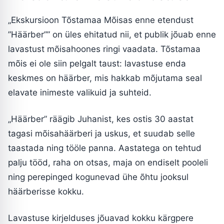
„Ekskursioon Tõstamaa Mõisas enne etendust
”Häärber”” on üles ehitatud nii, et publik jõuab enne
lavastust mõisahoones ringi vaadata. Tõstamaa
mõis ei ole siin pelgalt taust: lavastuse enda
keskmes on häärber, mis hakkab mõjutama seal
elavate inimeste valikuid ja suhteid.
„Häärber” räägib Juhanist, kes ostis 30 aastat
tagasi mõisahäärberi ja uskus, et suudab selle
taastada ning tööle panna. Aastatega on tehtud
palju tööd, raha on otsas, maja on endiselt pooleli
ning perepinged kogunevad ühe õhtu jooksul
häärberisse kokku.
Lavastuse kirjelduses jõuavad kokku kärgpere