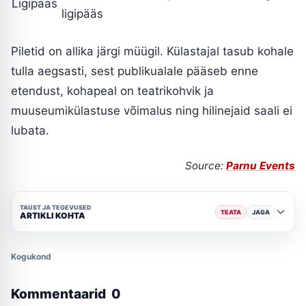
Ligipääs
ligipääs
Piletid on allika järgi müügil. Külastajal tasub kohale
tulla aegsasti, sest publikualale pääseb enne
etendust, kohapeal on teatrikohvik ja
muuseumikülastuse võimalus ning hilinejaid saali ei
lubata.
Source:
Parnu Events
TAUST JA TEGEVUSED
TEATA
JAGA
ARTIKLI KOHTA
Kogukond
Kommentaarid
0