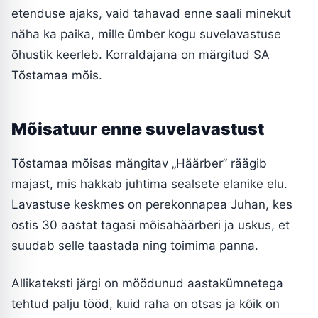
etenduse ajaks, vaid tahavad enne saali minekut
näha ka paika, mille ümber kogu suvelavastuse
õhustik keerleb. Korraldajana on märgitud SA
Tõstamaa mõis.
Mõisatuur enne suvelavastust
Tõstamaa mõisas mängitav „Häärber” räägib
majast, mis hakkab juhtima sealsete elanike elu.
Lavastuse keskmes on perekonnapea Juhan, kes
ostis 30 aastat tagasi mõisahäärberi ja uskus, et
suudab selle taastada ning toimima panna.
Allikateksti järgi on möödunud aastakümnetega
tehtud palju tööd, kuid raha on otsas ja kõik on