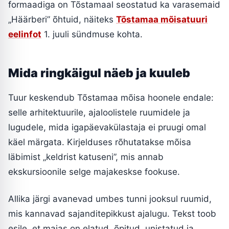
formaadiga on Tõstamaal seostatud ka varasemaid
„Häärberi” õhtuid, näiteks
Tõstamaa mõisatuuri
eelinfot
1. juuli sündmuse kohta.
Mida ringkäigul näeb ja kuuleb
Tuur keskendub Tõstamaa mõisa hoonele endale:
selle arhitektuurile, ajaloolistele ruumidele ja
lugudele, mida igapäevakülastaja ei pruugi omal
käel märgata. Kirjelduses rõhutatakse mõisa
läbimist „keldrist katuseni”, mis annab
ekskursioonile selge majakeskse fookuse.
Allika järgi avanevad umbes tunni jooksul ruumid,
mis kannavad sajanditepikkust ajalugu. Tekst toob
esile, et majas on elatud, õpitud, unistatud ja