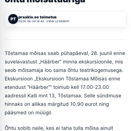
praakla.ee toimetus
PT
2026-06-28 14:42
3 MIN LUGEMIST
Tõstamaa mõisas saab pühapäeval, 28. juunil enne
suvelavastust „Häärber” minna ekskursioonile, mis
seob mõisamaja loo sama õhtu teatrikogemusega.
Ekskursioon „Ekskursioon Tõstamaa Mõisas enne
etendust ”Häärber”” toimub kell 17.00-23.00
aadressil Kalli mnt 13, Tõstamaa. Selle sündmuse
hinnaks on allikas märgitud 10.90 eurot ning
pääsmed on müügil.
Õhtu sobib neile, kes ei taha tulla mõisa ainult