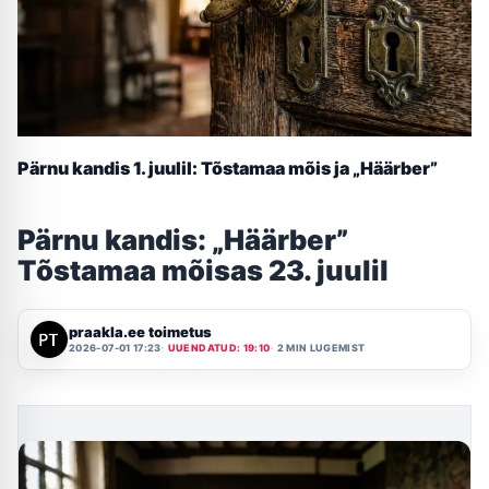
Pärnu kandis 1. juulil: Tõstamaa mõis ja „Häärber”
Pärnu kandis: „Häärber”
Tõstamaa mõisas 23. juulil
praakla.ee toimetus
2026-07-01 17:23
UUENDATUD: 19:10
2 MIN LUGEMIST