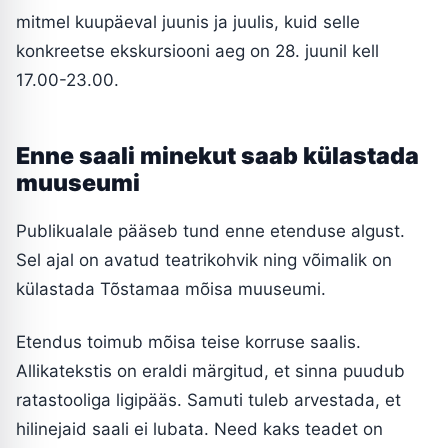
mitmel kuupäeval juunis ja juulis, kuid selle
konkreetse ekskursiooni aeg on 28. juunil kell
17.00-23.00.
Enne saali minekut saab külastada
muuseumi
Publikualale pääseb tund enne etenduse algust.
Sel ajal on avatud teatrikohvik ning võimalik on
külastada Tõstamaa mõisa muuseumi.
Etendus toimub mõisa teise korruse saalis.
Allikatekstis on eraldi märgitud, et sinna puudub
ratastooliga ligipääs. Samuti tuleb arvestada, et
hilinejaid saali ei lubata. Need kaks teadet on