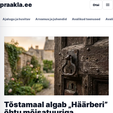
praakla.ee
Otsi
Ajalugu ja huvitav
Arvamus ja juhendid
Avalikud teenused
Aval
Tõstamaal algab „Häärberi”
õhtu mõisatuuriga