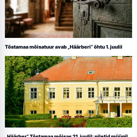
Tõstamaa mõisatuur avab „Häärberi” õhtu 1. juulil
„Häärber” Tõstamaa mõisas 21. juulil: piletid müügil