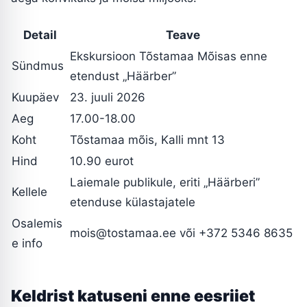
Detail
Teave
Ekskursioon Tõstamaa Mõisas enne
Sündmus
etendust „Häärber”
Kuupäev
23. juuli 2026
Aeg
17.00-18.00
Koht
Tõstamaa mõis, Kalli mnt 13
Hind
10.90 eurot
Laiemale publikule, eriti „Häärberi”
Kellele
etenduse külastajatele
Osalemis
mois@tostamaa.ee või +372 5346 8635
e info
Keldrist katuseni enne eesriiet