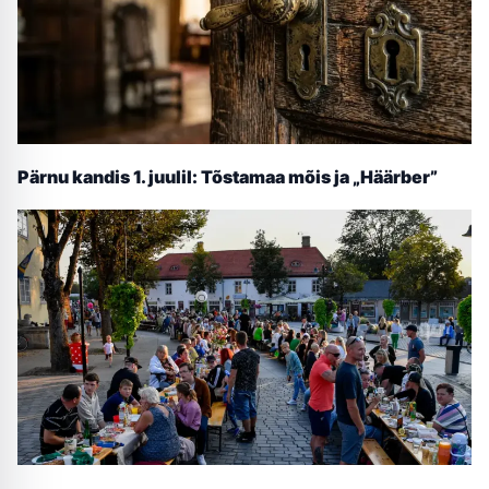
Pärnu kandis 1. juulil: Tõstamaa mõis ja „Häärber”