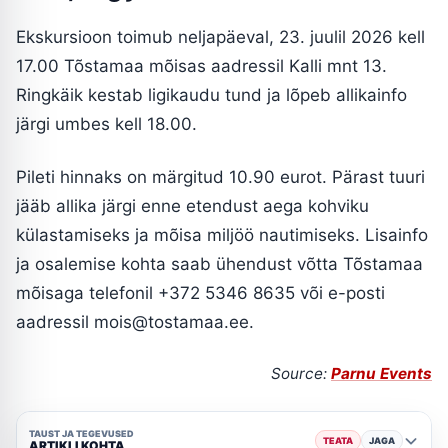
Ekskursioon toimub neljapäeval, 23. juulil 2026 kell
17.00 Tõstamaa mõisas aadressil Kalli mnt 13.
Ringkäik kestab ligikaudu tund ja lõpeb allikainfo
järgi umbes kell 18.00.
Pileti hinnaks on märgitud 10.90 eurot. Pärast tuuri
jääb allika järgi enne etendust aega kohviku
külastamiseks ja mõisa miljöö nautimiseks. Lisainfo
ja osalemise kohta saab ühendust võtta Tõstamaa
mõisaga telefonil +372 5346 8635 või e-posti
aadressil mois@tostamaa.ee.
Source:
Parnu Events
TAUST JA TEGEVUSED
TEATA
JAGA
ARTIKLI KOHTA