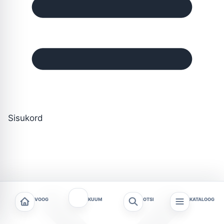
Sisukord
VOOG
KUUM
OTSI
KATALOOG