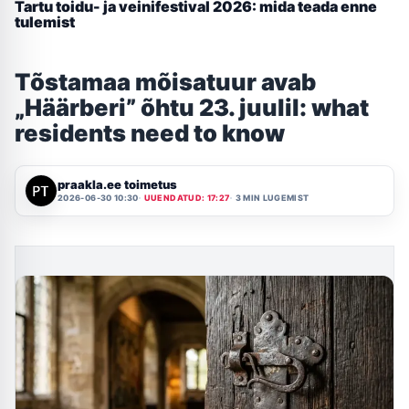
Tartu toidu- ja veinifestival 2026: mida teada enne
tulemist
Tõstamaa mõisatuur avab
„Häärberi” õhtu 23. juulil: what
residents need to know
praakla.ee toimetus
2026-06-30 10:30
UUENDATUD: 17:27
3 MIN LUGEMIST