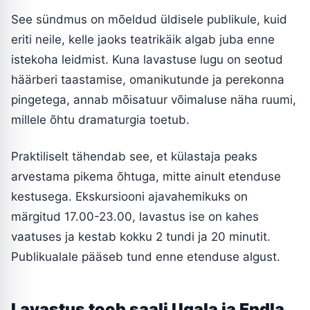
See sündmus on mõeldud üldisele publikule, kuid
eriti neile, kelle jaoks teatrikäik algab juba enne
istekoha leidmist. Kuna lavastuse lugu on seotud
häärberi taastamise, omanikutunde ja perekonna
pingetega, annab mõisatuur võimaluse näha ruumi,
millele õhtu dramaturgia toetub.
Praktiliselt tähendab see, et külastaja peaks
arvestama pikema õhtuga, mitte ainult etenduse
kestusega. Ekskursiooni ajavahemikuks on
märgitud 17.00-23.00, lavastus ise on kahes
vaatuses ja kestab kokku 2 tundi ja 20 minutit.
Publikualale pääseb tund enne etenduse algust.
Lavastus toob saali Ugala ja Endla