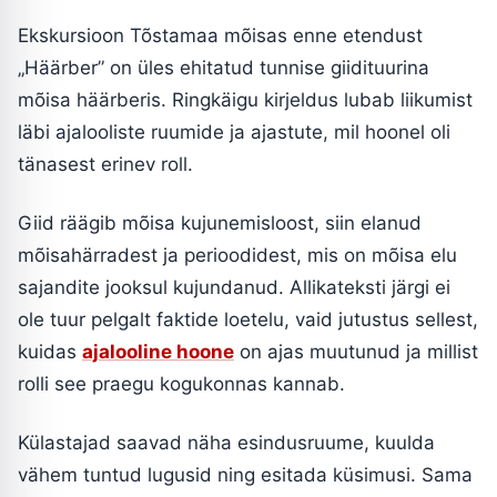
Ekskursioon Tõstamaa mõisas enne etendust
„Häärber” on üles ehitatud tunnise giidituurina
mõisa häärberis. Ringkäigu kirjeldus lubab liikumist
läbi ajalooliste ruumide ja ajastute, mil hoonel oli
tänasest erinev roll.
Giid räägib mõisa kujunemisloost, siin elanud
mõisahärradest ja perioodidest, mis on mõisa elu
sajandite jooksul kujundanud. Allikateksti järgi ei
ole tuur pelgalt faktide loetelu, vaid jutustus sellest,
kuidas
ajalooline hoone
on ajas muutunud ja millist
rolli see praegu kogukonnas kannab.
Külastajad saavad näha esindusruume, kuulda
vähem tuntud lugusid ning esitada küsimusi. Sama