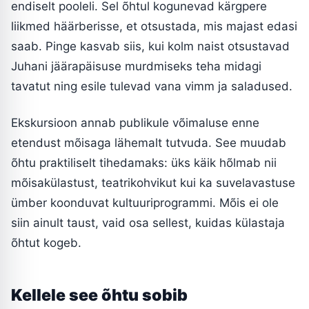
endiselt pooleli. Sel õhtul kogunevad kärgpere
liikmed häärberisse, et otsustada, mis majast edasi
saab. Pinge kasvab siis, kui kolm naist otsustavad
Juhani jäärapäisuse murdmiseks teha midagi
tavatut ning esile tulevad vana vimm ja saladused.
Ekskursioon annab publikule võimaluse enne
etendust mõisaga lähemalt tutvuda. See muudab
õhtu praktiliselt tihedamaks: üks käik hõlmab nii
mõisakülastust, teatrikohvikut kui ka suvelavastuse
ümber koonduvat kultuuriprogrammi. Mõis ei ole
siin ainult taust, vaid osa sellest, kuidas külastaja
õhtut kogeb.
Kellele see õhtu sobib