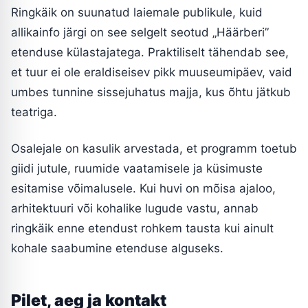
Ringkäik on suunatud laiemale publikule, kuid
allikainfo järgi on see selgelt seotud „Häärberi”
etenduse külastajatega. Praktiliselt tähendab see,
et tuur ei ole eraldiseisev pikk muuseumipäev, vaid
umbes tunnine sissejuhatus majja, kus õhtu jätkub
teatriga.
Osalejale on kasulik arvestada, et programm toetub
giidi jutule, ruumide vaatamisele ja küsimuste
esitamise võimalusele. Kui huvi on mõisa ajaloo,
arhitektuuri või kohalike lugude vastu, annab
ringkäik enne etendust rohkem tausta kui ainult
kohale saabumine etenduse alguseks.
Pilet, aeg ja kontakt