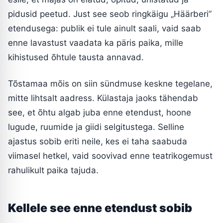
pidusid peetud. Just see seob ringkäigu „Häärberi”
etendusega: publik ei tule ainult saali, vaid saab
enne lavastust vaadata ka päris paika, mille
kihistused õhtule tausta annavad.
Tõstamaa mõis on siin sündmuse keskne tegelane,
mitte lihtsalt aadress. Külastaja jaoks tähendab
see, et õhtu algab juba enne etendust, hoone
lugude, ruumide ja giidi selgitustega. Selline
ajastus sobib eriti neile, kes ei taha saabuda
viimasel hetkel, vaid soovivad enne teatrikogemust
rahulikult paika tajuda.
Kellele see enne etendust sobib