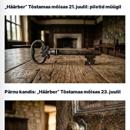
„Häärber” Tõstamaa mõisas 21. juulil: piletid müügil
Pärnu kandis: „Häärber” Tõstamaa mõisas 23. juulil