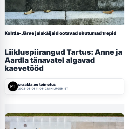
Kohtla-Järve jalakäijaid ootavad ohutumad trepid
Liikluspiirangud Tartus: Anne ja
Aardla tänavatel algavad
kaevetööd
praakla.ee toimetus
2026-08-06 11:04
2 MIN LUGEMIST