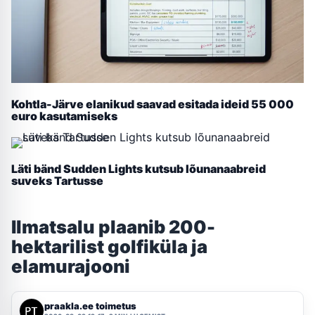
Kohtla-Järve elanikud saavad esitada ideid 55 000
euro kasutamiseks
Läti bänd Sudden Lights kutsub lõunanaabreid
suveks Tartusse
Ilmatsalu plaanib 200-
hektarilist golfiküla ja
elamurajooni
praakla.ee toimetus