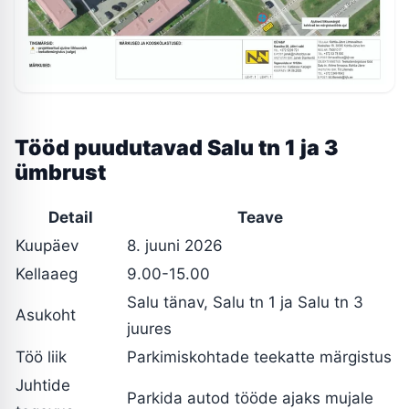
Tööd puudutavad Salu tn 1 ja 3
ümbrust
Detail
Teave
Kuupäev
8. juuni 2026
Kellaaeg
9.00-15.00
Salu tänav, Salu tn 1 ja Salu tn 3
Asukoht
juures
Töö liik
Parkimiskohtade teekatte märgistus
Juhtide
Parkida autod tööde ajaks mujale