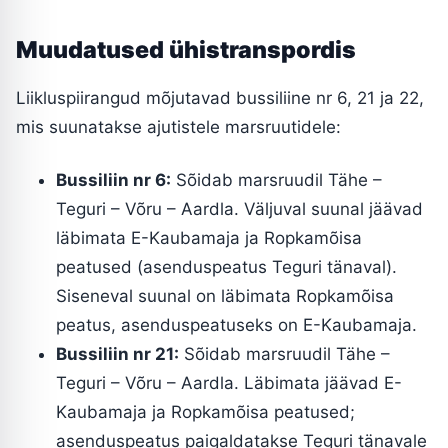
Muudatused ühistranspordis
Liikluspiirangud mõjutavad bussiliine nr 6, 21 ja 22,
mis suunatakse ajutistele marsruutidele:
Bussiliin nr 6:
Sõidab marsruudil Tähe –
Teguri – Võru – Aardla. Väljuval suunal jäävad
läbimata E-Kaubamaja ja Ropkamõisa
peatused (asenduspeatus Teguri tänaval).
Siseneval suunal on läbimata Ropkamõisa
peatus, asenduspeatuseks on E-Kaubamaja.
Bussiliin nr 21:
Sõidab marsruudil Tähe –
Teguri – Võru – Aardla. Läbimata jäävad E-
Kaubamaja ja Ropkamõisa peatused;
asenduspeatus paigaldatakse Teguri tänavale