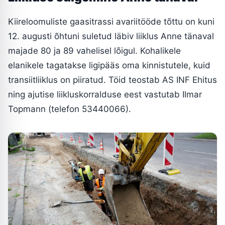
Kiireloomuliste gaasitrassi avariitööde tõttu on kuni
12. augusti õhtuni suletud läbiv liiklus Anne tänaval
majade 80 ja 89 vahelisel lõigul. Kohalikele
elanikele tagatakse ligipääs oma kinnistutele, kuid
transiitliiklus on piiratud. Töid teostab AS INF Ehitus
ning ajutise liikluskorralduse eest vastutab Ilmar
Topmann (telefon 53440066).