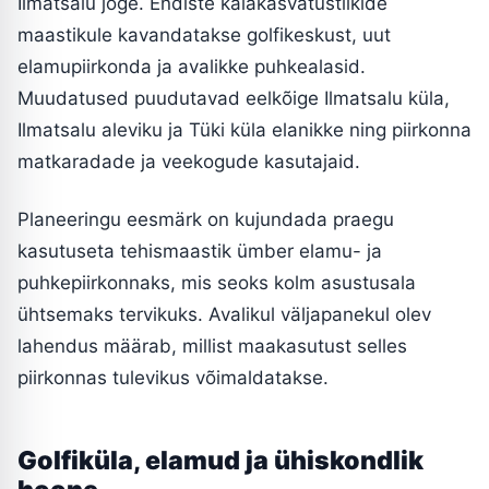
Ilmatsalu jõge. Endiste kalakasvatustiikide
maastikule kavandatakse golfikeskust, uut
elamupiirkonda ja avalikke puhkealasid.
Muudatused puudutavad eelkõige Ilmatsalu küla,
Ilmatsalu aleviku ja Tüki küla elanikke ning piirkonna
matkaradade ja veekogude kasutajaid.
Planeeringu eesmärk on kujundada praegu
kasutuseta tehismaastik ümber elamu- ja
puhkepiirkonnaks, mis seoks kolm asustusala
ühtsemaks tervikuks. Avalikul väljapanekul olev
lahendus määrab, millist maakasutust selles
piirkonnas tulevikus võimaldatakse.
Golfiküla, elamud ja ühiskondlik