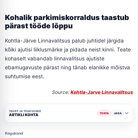
Kohalik parkimiskorraldus taastub
pärast tööde lõppu
Kohtla-Järve Linnavalitsus palub juhtidel järgida
kõiki ajutisi liiklusmärke ja pidada neist kinni. Teate
kohaselt vabandab linnavalitsus ajutiste
ebamugavuste pärast ning tänab elanikke mõistva
suhtumise eest.
Source:
Kohtla-Jarve Linnavalitsus
TAUST JA TEGEVUSED
TEATA
JAGA
ARTIKLI KOHTA
Kogukond