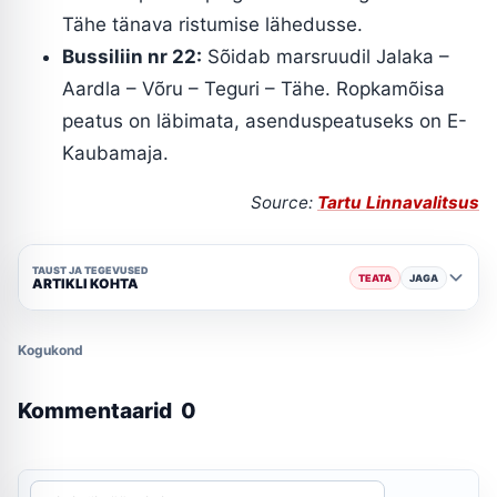
Tähe tänava ristumise lähedusse.
Bussiliin nr 22:
Sõidab marsruudil Jalaka –
Aardla – Võru – Teguri – Tähe. Ropkamõisa
peatus on läbimata, asenduspeatuseks on E-
Kaubamaja.
Source:
Tartu Linnavalitsus
TAUST JA TEGEVUSED
TEATA
JAGA
ARTIKLI KOHTA
Kogukond
Kommentaarid
0