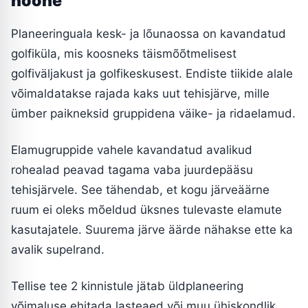
hoone
Planeeringuala kesk- ja lõunaossa on kavandatud
golfiküla, mis koosneks täismõõtmelisest
golfiväljakust ja golfikeskusest. Endiste tiikide alale
võimaldatakse rajada kaks uut tehisjärve, mille
ümber paikneksid gruppidena väike- ja ridaelamud.
Elamugruppide vahele kavandatud avalikud
rohealad peavad tagama vaba juurdepääsu
tehisjärvele. See tähendab, et kogu järveäärne
ruum ei oleks mõeldud üksnes tulevaste elamute
kasutajatele. Suurema järve äärde nähakse ette ka
avalik supelrand.
Tellise tee 2 kinnistule jätab üldplaneering
võimaluse ehitada lasteaed või muu ühiskondlik