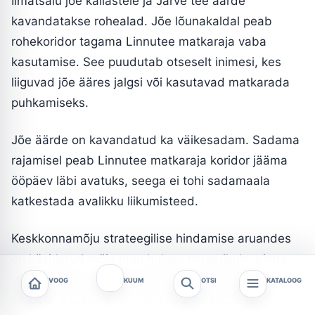
Ilmatsalu jõe kallastele ja Järve tee äärde
kavandatakse rohealad. Jõe lõunakaldal peab
rohekoridor tagama Linnutee matkaraja vaba
kasutamise. See puudutab otseselt inimesi, kes
liiguvad jõe ääres jalgsi või kasutavad matkarada
puhkamiseks.
Jõe äärde on kavandatud ka väikesadam. Sadama
rajamisel peab Linnutee matkaraja koridor jääma
ööpäev läbi avatuks, seega ei tohi sadamaala
katkestada avalikku liikumisteed.
Keskkonnamõju strateegilise hindamise aruandes
on käsitletud mõju muu hulgas maastikule, pinna-
ja põhjaveele, rohevõrgustikule, kaitstavatele
VOOG
KUUM
OTSI
KATALOOG
liikidele ja aladele ning inimeste heaolule ja