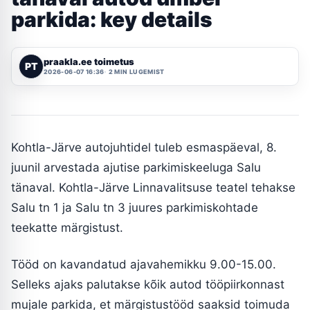
parkida: key details
praakla.ee toimetus
PT
2026-06-07 16:36
2 MIN LUGEMIST
Kohtla-Järve autojuhtidel tuleb esmaspäeval, 8.
juunil arvestada ajutise parkimiskeeluga Salu
tänaval. Kohtla-Järve Linnavalitsuse teatel tehakse
Salu tn 1 ja Salu tn 3 juures parkimiskohtade
teekatte märgistust.
Tööd on kavandatud ajavahemikku 9.00-15.00.
Selleks ajaks palutakse kõik autod tööpiirkonnast
mujale parkida, et märgistustööd saaksid toimuda