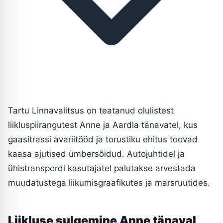
Tartu Linnavalitsus on teatanud olulistest
liikluspiirangutest Anne ja Aardla tänavatel, kus
gaasitrassi avariitööd ja torustiku ehitus toovad
kaasa ajutised ümbersõidud. Autojuhtidel ja
ühistranspordi kasutajatel palutakse arvestada
muudatustega liikumisgraafikutes ja marsruutides.
Liikluse sulgemine Anne tänaval