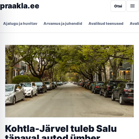
praakla.ee
Otsi
Ajalugu ja huvitav
Arvamus ja juhendid
Avalikud teenused
Aval
Kohtla-Järvel tuleb Salu
tänaval autod ümber