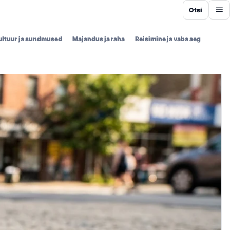
Otsi
ultuur ja sundmused
Majandus ja raha
Reisimine ja vaba aeg