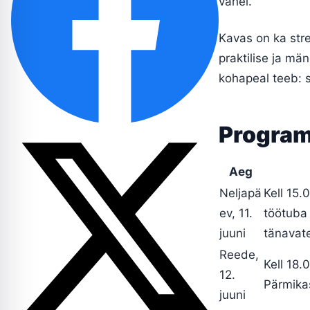
vahel.
Kavas on ka stre
praktilise ja mä
kohapeal teeb: 
Program
Aeg
Neljapä
Kell 15.
ev, 11.
töötuba 
juuni
tänavate
Reede,
Kell 18.
12.
Pärmikas
juuni