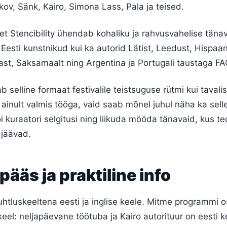
kov, Sänk, Kairo, Simona Lass, Pala ja teised.
 et Stencibility ühendab kohaliku ja rahvusvahelise täna
 Eesti kunstnikud kui ka autorid Lätist, Leedust, Hispaan
liast, Saksamaalt ning Argentina ja Portugali taustaga FA
 selline formaat festivalile teistsuguse rütmi kui tavalis
 ainult valmis tööga, vaid saab mõnel juhul näha ka sell
õi kuraatori selgitusi ning liikuda mööda tänavaid, kus t
 jäävad.
ipääs ja praktiline info
uhtluskeeltena eesti ja inglise keele. Mitme programmi o
keel: neljapäevane töötuba ja Kairo autorituur on eesti k