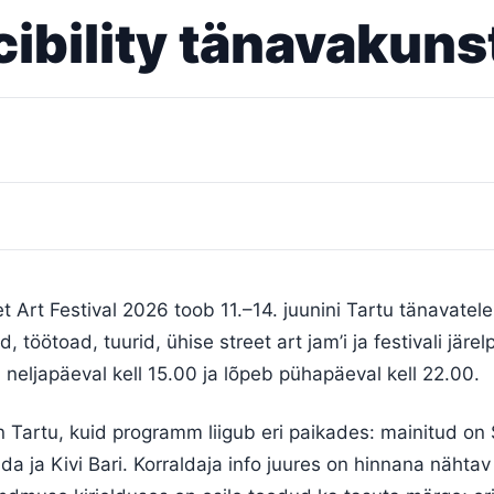
ibility tänavakunst
eet Art Festival 2026 toob 11.–14. juunini Tartu tänavatel
 töötoad, tuurid, ühise street art jam’i ja festivali järel
eljapäeval kell 15.00 ja lõpeb pühapäeval kell 22.00.
Tartu, kuid programm liigub eri paikades: mainitud on 
lda ja Kivi Bari. Korraldaja info juures on hinnana nähtav