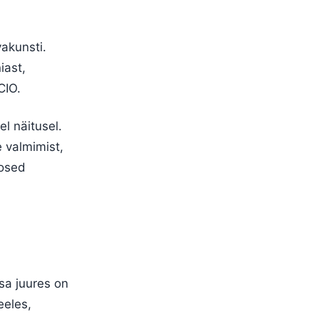
vakunsti.
iast,
CIO.
el näitusel.
e valmimist,
eosed
sa juures on
eeles,