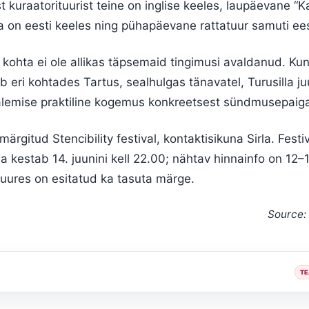
 kuraatorituurist teine on inglise keeles, laupäevane “K
a on eesti keeles ning pühapäevane rattatuur samuti ees
kohta ei ole allikas täpsemaid tingimusi avaldanud. Ku
eri kohtades Tartus, sealhulgas tänavatel, Turusilla juu
salemise praktiline kogemus konkreetsest sündmusepaiga
ärgitud Stencibility festival, kontaktisikuna Sirla. Festiv
 ja kestab 14. juunini kell 22.00; nähtav hinnainfo on 12–
uures on esitatud ka tasuta märge.
Source:
TE