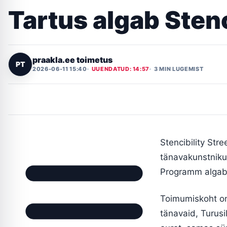
Tartus algab Stenc
praakla.ee toimetus
PT
2026-06-11 15:40
UUENDATUD: 14:57
3 MIN LUGEMIST
Stencibility Str
tänavakunstnikud,
Programm algab n
Toimumiskoht on 
tänavaid, Turusi