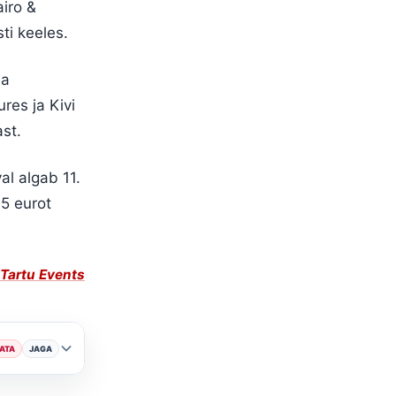
airo &
ti keeles.
na
res ja Kivi
st.
al algab 11.
15 eurot
Tartu Events
ATA
JAGA