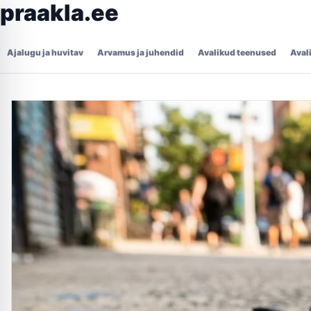
praakla.ee
Ajalugu ja huvitav
Arvamus ja juhendid
Avalikud teenused
Aval