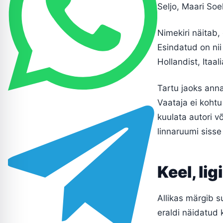
Seljo, Maari Soe
Nimekiri näitab,
Esindatud on nii
Hollandist, Itaa
Tartu jaoks annab
Vaataja ei kohtu
kuulata autori v
linnaruumi sisse
Keel, lig
Allikas märgib s
eraldi näidatud 