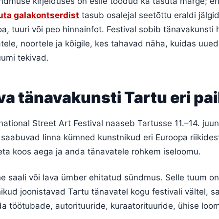
ndmuse kirjelduses on esile toodud ka tasuta märge; er
uta galakontserdist
tasub osalejal seetõttu eraldi jälgi
, tuuri või peo hinnainfot. Festival sobib tänavakunsti h
jatele, noortele ja kõigile, kes tahavad näha, kuidas uue
uumi tekivad.
va tänavakunsti Tartu eri pa
rnational Street Art Festival naaseb Tartusse 11.–14. juuni
 saabuvad linna kümned kunstnikud eri Euroopa riikidest
eeta koos aega ja anda tänavatele rohkem iseloomu.
ühe saali või lava ümber ehitatud sündmus. Selle tuum on
ikud joonistavad Tartu tänavatel kogu festivali vältel, sa
da töötubade, autorituuride, kuraatorituuride, ühise loo