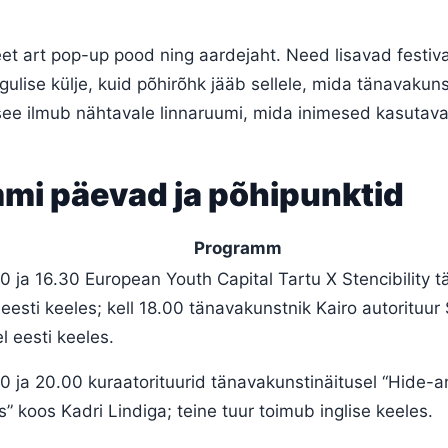
et art pop-up pood ning aardejaht. Need lisavad festiva
ngulise külje, kuid põhirõhk jääb sellele, mida tänavakun
see ilmub nähtavale linnaruumi, mida inimesed kasutava
mi päevad ja põhipunktid
Programm
00 ja 16.30 European Youth Capital Tartu X Stencibility 
eesti keeles; kell 18.00 tänavakunstnik Kairo autorituur 
l eesti keeles.
00 ja 20.00 kuraatorituurid tänavakunstinäitusel “Hide-
” koos Kadri Lindiga; teine tuur toimub inglise keeles.