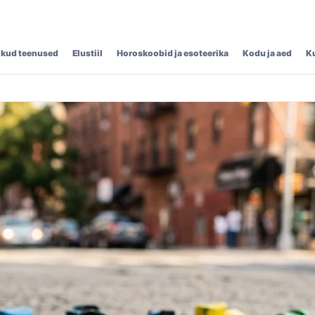
ikud teenused
Elustiil
Horoskoobid ja esoteerika
Kodu ja aed
K