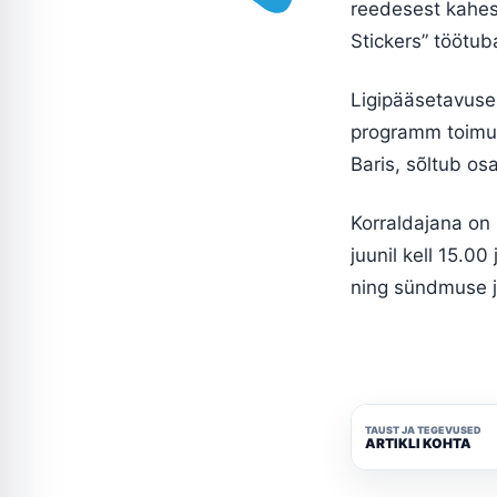
reedesest kahest
Stickers” töötub
Ligipääsetavuse 
programm toimub 
Baris, sõltub o
Korraldajana on m
juunil kell 15.00
ning sündmuse j
TAUST JA TEGEVUSED
ARTIKLI KOHTA