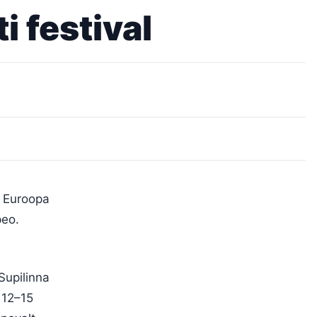
i festival
e Euroopa
peo.
Supilinna
 12–15