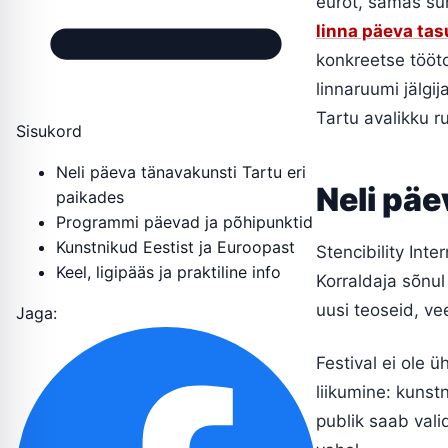
eurot, samas sü
linna päeva tas
konkreetse töötoa
linnaruumi jälgi
Tartu avalikku r
Sisukord
Neli päeva tänavakunsti Tartu eri
Neli päe
paikades
Programmi päevad ja põhipunktid
Kunstnikud Eestist ja Euroopast
Stencibility Inte
Keel, ligipääs ja praktiline info
Korraldaja sõnul
uusi teoseid, v
Jaga:
Festival ei ole 
liikumine: kunstn
publik saab vali