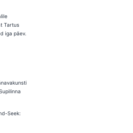
lile
st Tartus
d iga päev.
tänavakunsti
Supilinna
and-Seek: