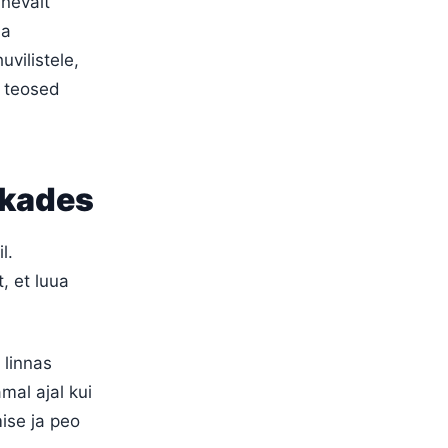
inevalt
da
uvilistele,
d teosed
ikades
l.
, et luua
 linnas
mal ajal kui
mise ja peo