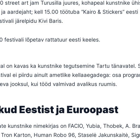
00 street art jam Turusilla juures, kohapeal kunstnike üh
ja aardejaht; kell 15.00 töötuba “Kairo & Stickers” eesti 
tivali järelpidu Kivi Baris.
00 festivali lõpetav rattatuur eesti keeles.
eval on kavas ka kunstnike tegutsemine Tartu tänavatel. 
tival ei piirdu ainult ametlike kellaaegadega: osa progr
eva jooksul, kui tööd valmivad avalikus ruumis.
ud Eestist ja Euroopast
vate kunstnike nimekirjas on FACIO, Yubia, Thobek, A. B
 Tron Karton, Human Robo 96, Staselė Jakunskaitė, Sigrit