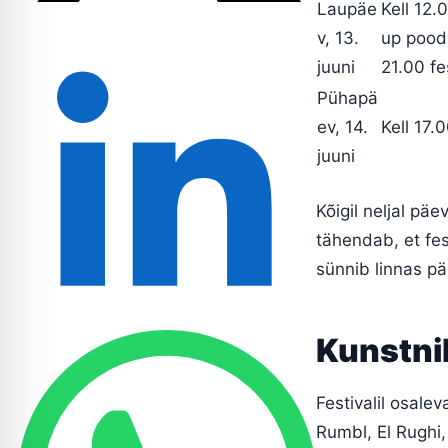
Laupäe
Kell 12.
v, 13.
up pood 
juuni
21.00 fes
Pühapä
ev, 14.
Kell 17.
juuni
Kõigil neljal pä
tähendab, et fes
sünnib linnas pä
Kunstnik
Festivalil osale
Rumbl, El Rughi,