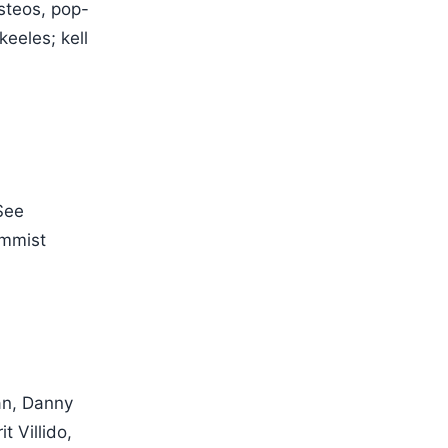
isteos, pop-
keeles; kell
See
ammist
ran, Danny
 Villido,