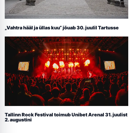
„Vahtra hääl ja üllas kuu“ jõuab 30. juulil Tartusse
Tallinn Rock Festival toimub Unibet Arenal 31. juulist
2. augustini