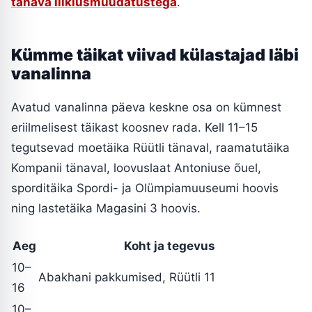
tänava liiklusmuudatustega
.
Kümme täikat viivad külastajad läbi
vanalinna
Avatud vanalinna päeva keskne osa on kümnest
eriilmelisest täikast koosnev rada. Kell 11–15
tegutsevad moetäika Rüütli tänaval, raamatutäika
Kompanii tänaval, loovuslaat Antoniuse õuel,
sporditäika Spordi- ja Olümpiamuuseumi hoovis
ning lastetäika Magasini 3 hoovis.
Aeg
Koht ja tegevus
10–
Abakhani pakkumised, Rüütli 11
16
10–