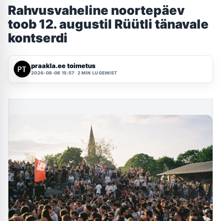
Rahvusvaheline noortepäev
toob 12. augustil Rüütli tänavale
kontserdi
praakla.ee toimetus
2026-08-06 15:57
2 MIN LUGEMIST