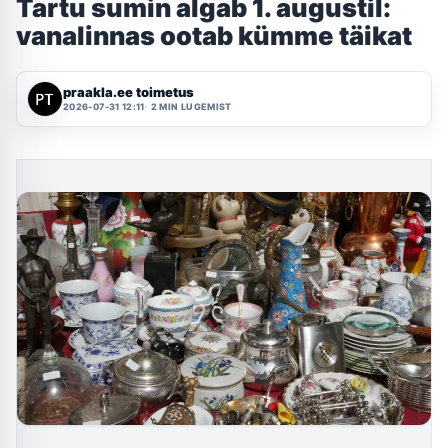
Tartu sumin algab 1. augustil:
vanalinnas ootab kümme täikat
praakla.ee toimetus
2026-07-31 12:11
2 MIN LUGEMIST