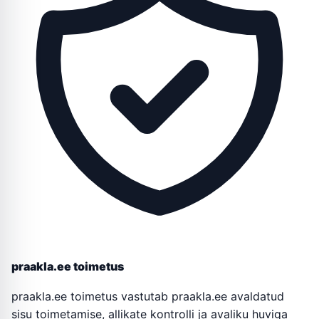
praakla.ee toimetus
praakla.ee toimetus vastutab praakla.ee avaldatud
sisu toimetamise, allikate kontrolli ja avaliku huviga