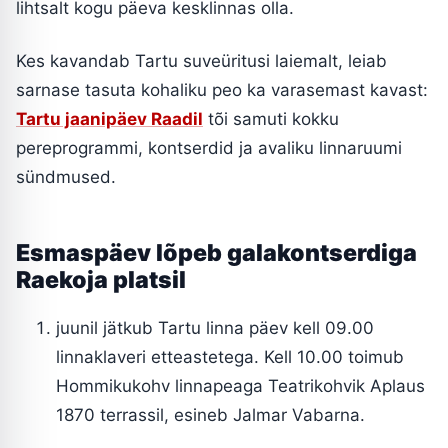
lihtsalt kogu päeva kesklinnas olla.
Kes kavandab Tartu suveüritusi laiemalt, leiab
sarnase tasuta kohaliku peo ka varasemast kavast:
Tartu jaanipäev Raadil
tõi samuti kokku
pereprogrammi, kontserdid ja avaliku linnaruumi
sündmused.
Esmaspäev lõpeb galakontserdiga
Raekoja platsil
juunil jätkub Tartu linna päev kell 09.00
linnaklaveri etteastetega. Kell 10.00 toimub
Hommikukohv linnapeaga Teatrikohvik Aplaus
1870 terrassil, esineb Jalmar Vabarna.