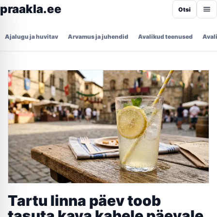
praakla.ee
Otsi
Ajalugu ja huvitav
Arvamus ja juhendid
Avalikud teenused
Aval
Tartu linna päev toob
tasuta kava kahele päevale