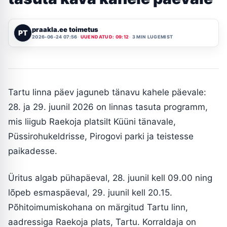
praakla.ee toimetus
PT
2026-06-24 07:56
UUENDATUD: 09:12
3 MIN LUGEMIST
Tartu linna päev jaguneb tänavu kahele päevale:
28. ja 29. juunil 2026 on linnas tasuta programm,
mis liigub Raekoja platsilt Küüni tänavale,
Püssirohukeldrisse, Pirogovi parki ja teistesse
paikadesse.
Üritus algab pühapäeval, 28. juunil kell 09.00 ning
lõpeb esmaspäeval, 29. juunil kell 20.15.
Põhitoimumiskohana on märgitud Tartu linn,
aadressiga Raekoja plats, Tartu. Korraldaja on