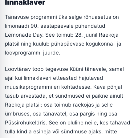
linnaklaver
Tänavuse programmi üks selge rõhuasetus on
limonaadi 90. aastapäevale pühendatud
Lemonade Day. See toimub 28. juunil Raekoja
platsil ning kuulub pühapäevase kogukonna- ja
loovprogrammi juurde.
Loovtänav toob tegevuse Küüni tänavale, samal
ajal kui linnaklaveri etteasted hajutavad
muusikaprogrammi eri kohtadesse. Kava põhjal
tasub arvestada, et sündmused ei paikne ainult
Raekoja platsil: osa toimub raekojas ja selle
ümbruses, osa tänavatel, osa pargis ning osa
Püssirohukeldris. See on oluline neile, kes tahavad
tulla kindla esineja või sündmuse ajaks, mitte