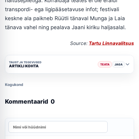
näitusepiletiga. Korraldaja teates ei ole eraldi
transpordi- ega ligipääsetavuse infot; festivali
keskne ala paikneb Rüütli tänaval Munga ja Laia
tänava vahel ning pealava Jaani kiriku haljasalal.
Source:
Tartu Linnavalitsus
TAUST JA TEGEVUSED
TEATA
JAGA
ARTIKLI KOHTA
Kogukond
Kommentaarid
0