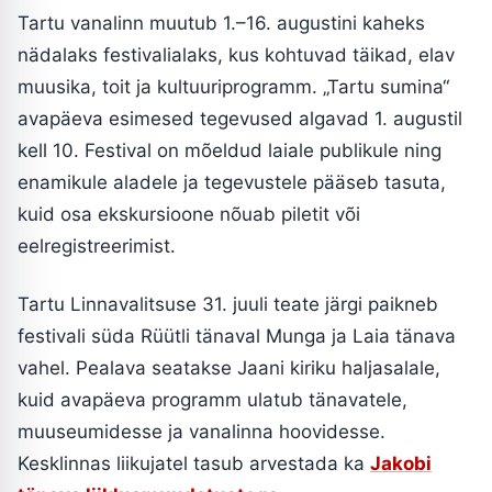
Tartu vanalinn muutub 1.–16. augustini kaheks
nädalaks festivalialaks, kus kohtuvad täikad, elav
muusika, toit ja kultuuriprogramm. „Tartu sumina“
avapäeva esimesed tegevused algavad 1. augustil
kell 10. Festival on mõeldud laiale publikule ning
enamikule aladele ja tegevustele pääseb tasuta,
kuid osa ekskursioone nõuab piletit või
eelregistreerimist.
Tartu Linnavalitsuse 31. juuli teate järgi paikneb
festivali süda Rüütli tänaval Munga ja Laia tänava
vahel. Pealava seatakse Jaani kiriku haljasalale,
kuid avapäeva programm ulatub tänavatele,
muuseumidesse ja vanalinna hoovidesse.
Kesklinnas liikujatel tasub arvestada ka
Jakobi