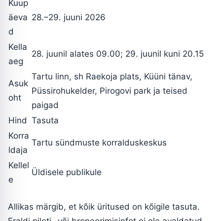
Kuup
äeva
28.–29. juuni 2026
d
Kella
28. juunil alates 09.00; 29. juunil kuni 20.15
aeg
Tartu linn, sh Raekoja plats, Küüni tänav,
Asuk
Püssirohukelder, Pirogovi park ja teised
oht
paigad
Hind
Tasuta
Korra
Tartu sündmuste korralduskeskus
ldaja
Kellel
Üldisele publikule
e
Allikas märgib, et kõik üritused on kõigile tasuta.