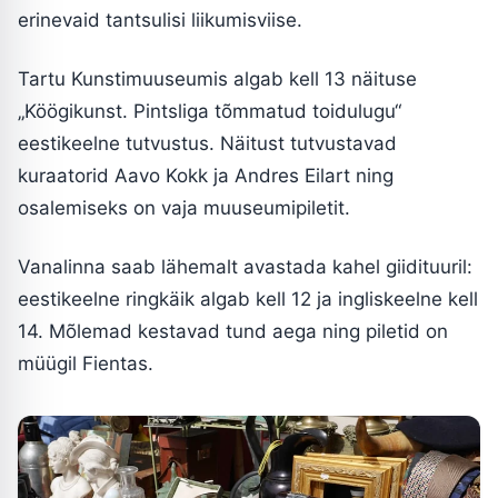
erinevaid tantsulisi liikumisviise.
Tartu Kunstimuuseumis algab kell 13 näituse
„Köögikunst. Pintsliga tõmmatud toidulugu“
eestikeelne tutvustus. Näitust tutvustavad
kuraatorid Aavo Kokk ja Andres Eilart ning
osalemiseks on vaja muuseumipiletit.
Vanalinna saab lähemalt avastada kahel giidituuril:
eestikeelne ringkäik algab kell 12 ja ingliskeelne kell
14. Mõlemad kestavad tund aega ning piletid on
müügil Fientas.