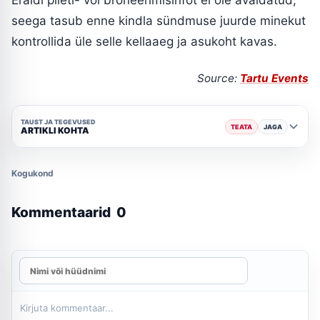
Eraldi pileti- või broneerimisinfot ei ole avaldatud,
seega tasub enne kindla sündmuse juurde minekut
kontrollida üle selle kellaaeg ja asukoht kavas.
Source:
Tartu Events
TAUST JA TEGEVUSED
TEATA
JAGA
ARTIKLI KOHTA
Kogukond
Kommentaarid
0