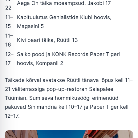
Aega On täika moeampsud, Jakobi 17
22
11–
Kapituulutus Genialistide Klubi hoovis,
15
Magasini 5
11–
Kivi baari täika, Rüütli 13
16
12–
Saiko pood ja KONK Records Paper Tigeri
17
hoovis, Kompanii 2
Täikade kõrval avatakse Rüütli tänava lõpus kell 11–
21 väliterrassiga pop-up-restoran Saiapalee
Tüümian. Sumiseva hommikusöögi erimenüüd
pakuvad Sinimandria kell 10–17 ja Paper Tiger kell
12–17.