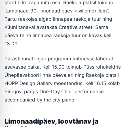
stardib korraga mitu osa: Raekoja platsil toimub
„Limonaad 90: limonaadipäev × villemdrillem”,
Tartu raekojas algab linnapea raekoja tuur ning
Küüni tänaval avatakse Creative street. Sama
päeva teine linnapea raekoja tuur on kavas kell
13.00.
Pärastlõunal liigub programm mitmesse lähedal
asuvasse paika. Kell 15.00 toimub Püssirohukeldris
Ühepäevakoori linna päeva eri ning Raekoja platsil
HOPP Design Gallery moeetendus. Kell 16.15 kõlab
Pirogovi pargis One-Day Choir performance
accompanied by the city piano.
Limonaadipäev, loovtänav ja