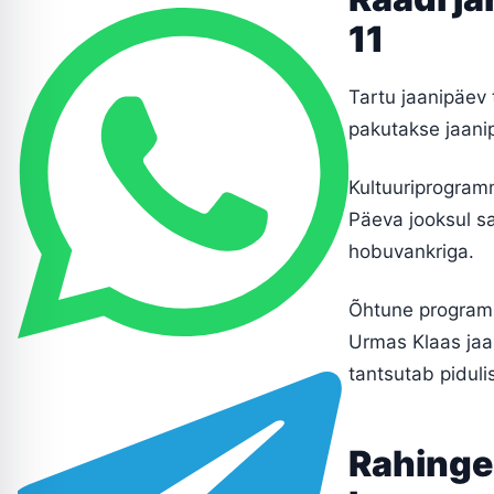
11
Tartu jaanipäev 
pakutakse jaanip
Kultuuriprogramm
Päeva jooksul sa
hobuvankriga.
Õhtune programm 
Urmas Klaas jaan
tantsutab pidulis
Rahinge 