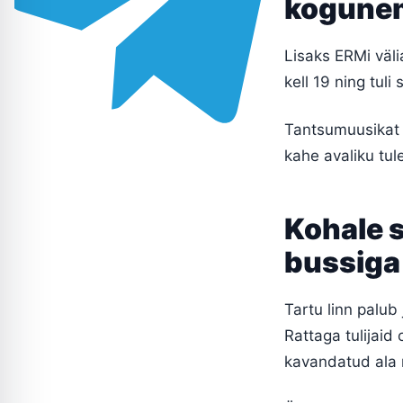
kogune
Lisaks ERMi väli
kell 19 ning tuli
Tantsumuusikat 
kahe avaliku tul
Kohale s
bussiga
Tartu linn palub 
Rattaga tulijaid
kavandatud ala r