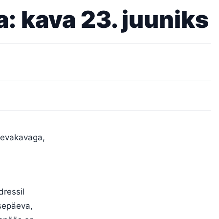
: kava 23. juuniks
päevakavaga,
ressil
sepäeva,