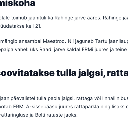
miskoha
alale toimub jaanituli ka Rahinge järve ääres. Rahinge jaa
 süüdatakse kell 21.
mängib ansambel Maestrod. Nii jaguneb Tartu jaanilau
epaiga vahel: üks Raadi järve kaldal ERMi juures ja teine
oovitatakse tulla jalgsi, ratt
jaanipäevalistel tulla peole jalgsi, rattaga või linnaliinibu
 ootab ERMi A-sissepääsu juures rattaparkla ning lisaks 
attaringluse ja Bolti rataste jaoks.