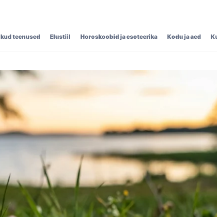
ikud teenused
Elustiil
Horoskoobid ja esoteerika
Kodu ja aed
K