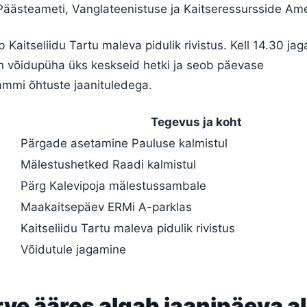
 Päästeameti, Vanglateenistuse ja Kaitseressursside Ame
b Kaitseliidu Tartu maleva pidulik rivistus. Kell 14.30 ja
on võidupüha üks keskseid hetki ja seob päevase
mmi õhtuste jaanituledega.
Tegevus ja koht
Pärgade asetamine Pauluse kalmistul
Mälestushetked Raadi kalmistul
Pärg Kalevipoja mälestussambale
Maakaitsepäev ERMi A-parklas
Kaitseliidu Tartu maleva pidulik rivistus
Võidutule jagamine
rve ääres algab jaanipäeva al