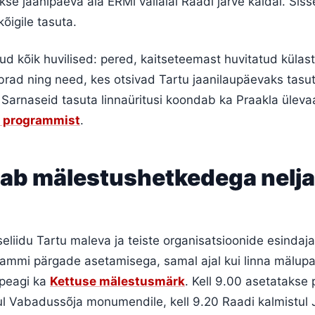
kse jaanipäeva ala ERMi välialal Raadi järve kaldal. Sis
kõigile tasuta.
d kõik huvilised: pered, kaitseteemast huvitatud külast
brad ning need, kes otsivad Tartu jaanilaupäevaks tasu
 Sarnaseid tasuta linnaüritusi koondab ka Praakla ülev
a programmist
.
gab mälestushetkedega nelj
tseliidu Tartu maleva ja teiste organisatsioonide esindaj
ammi pärgade asetamisega, samal ajal kui linna mälup
 peagi ka
Kettuse mälestusmärk
. Kell 9.00 asetatakse 
ul Vabadussõja monumendile, kell 9.20 Raadi kalmistul J