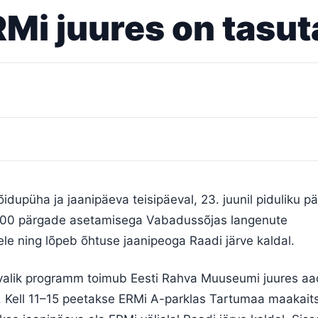
Mi juures on tasuta
õidupüha ja jaanipäeva teisipäeval, 23. juunil piduliku 
9.00 pärgade asetamisega Vabadussõjas langenute
le ning lõpeb õhtuse jaanipeoga Raadi järve kaldal.
alik programm toimub Eesti Rahva Muuseumi juures aad
 Kell 11–15 peetakse ERMi A-parklas Tartumaa maakait