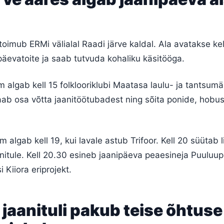
toimub ERMi välialal Raadi järve kaldal. Ala avatakse kell
äevatoite ja saab tutvuda kohaliku käsitööga.
 algab kell 15 folklooriklubi Maatasa laulu- ja tantsu
ab osa võtta jaanitöötubadest ning sõita ponide, hobus
algab kell 19, kui lavale astub Trifoor. Kell 20 süütab 
itule. Kell 20.30 esineb jaanipäeva peaesineja Puuluup 
i Kiiora eriprojekt.
jaanituli pakub teise õhtuse