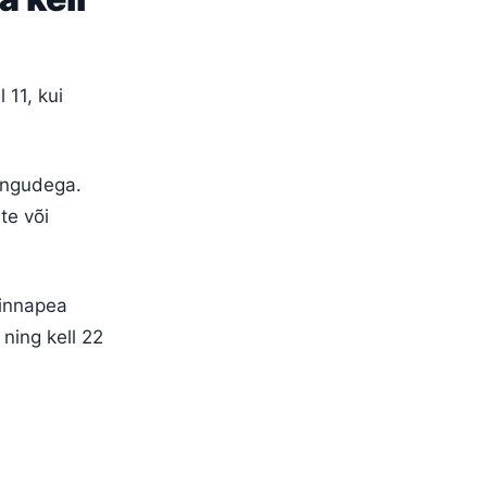
 11, kui
mängudega.
te või
linnapea
ning kell 22