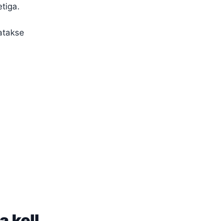
tiga.
gatakse
a kell