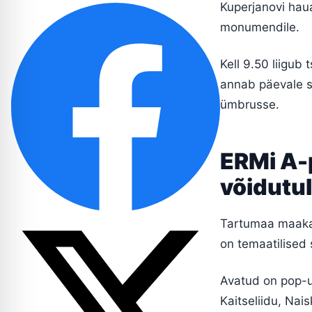
Kuperjanovi haua
monumendile.
Kell 9.50 liigu
annab päevale s
ümbrusse.
ERMi A-p
võidutu
Tartumaa maakai
on temaatilised
Avatud on pop-u
Kaitseliidu, Nai