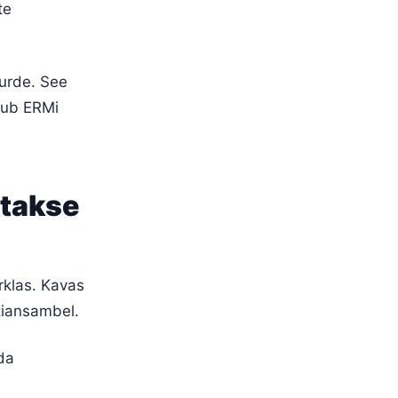
te
urde. See
dub ERMi
atakse
klas. Kavas
tiansambel.
da