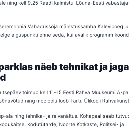
le ning kell 9.25 Raadi kalmistul Lõuna-Eesti vabastaja
b tseremoonia Vabadussõja mälestussamba Kalevipoeg ju
elge alguspunkti enne seda, kui avalik programm koon
arklas näeb tehnikat ja jag
ld
tsepäev toimub kell 11–15 Eesti Rahva Muuseumi A-par
 sõnavõtud ning meeleolu loob Tartu Ülikooli Rahvakuns
p-ala ning tehnika- ja relvanäitus. Kohapeal saab tutvu
skodukaitse, Kodutütarde, Noorte Kotkaste, Politsei- ja