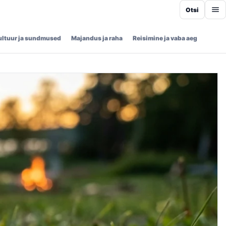
Otsi
ultuur ja sundmused
Majandus ja raha
Reisimine ja vaba aeg