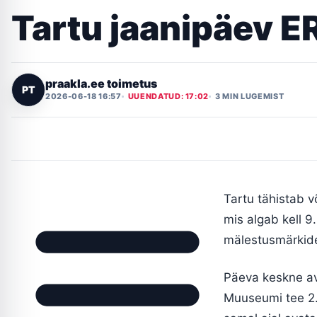
Tartu jaanipäev ER
praakla.ee toimetus
PT
2026-06-18 16:57
UUENDATUD: 17:02
3 MIN LUGEMIST
Tartu tähistab v
mis algab kell 
mälestusmärkide
Päeva keskne av
Muuseumi tee 2.