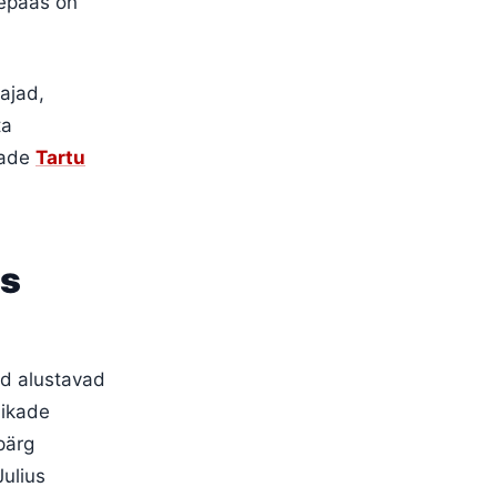
sepääs on
ajad,
ta
aade
Tartu
as
ad alustavad
aikade
pärg
ulius