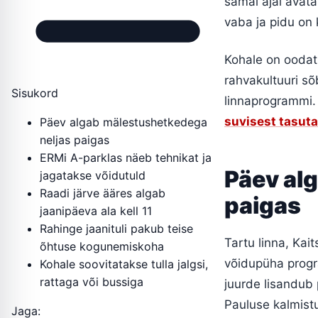
samal ajal avata
vaba ja pidu on 
Kohale on oodatu
rahvakultuuri sõ
Sisukord
linnaprogrammi.
suvisest tasut
Päev algab mälestushetkedega
neljas paigas
ERMi A-parklas näeb tehnikat ja
Päev al
jagatakse võidutuld
Raadi järve ääres algab
paigas
jaanipäeva ala kell 11
Rahinge jaanituli pakub teise
Tartu linna, Kai
õhtuse kogunemiskoha
võidupüha progr
Kohale soovitatakse tulla jalgsi,
rattaga või bussiga
juurde lisandub
Pauluse kalmist
Jaga: