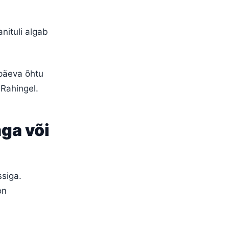
nituli algab
päeva õhtu
 Rahingel.
aga või
ssiga.
on