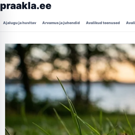
praakla.ee
Ajalugu ja huvitav
Arvamus ja juhendid
Avalikud teenused
Aval