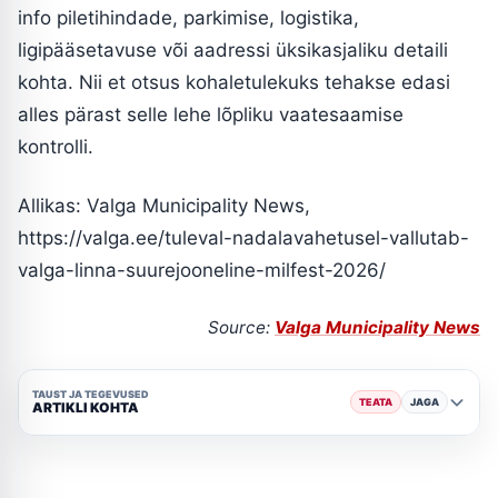
info piletihindade, parkimise, logistika,
ligipääsetavuse või aadressi üksikasjaliku detaili
kohta. Nii et otsus kohaletulekuks tehakse edasi
alles pärast selle lehe lõpliku vaatesaamise
kontrolli.
Allikas: Valga Municipality News,
https://valga.ee/tuleval-nadalavahetusel-vallutab-
valga-linna-suurejooneline-milfest-2026/
Source:
Valga Municipality News
TAUST JA TEGEVUSED
TEATA
JAGA
ARTIKLI KOHTA