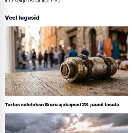
info selge esitamise eest.
Veel lugusid
Tartus suletakse Siuru ajakapsel 28. juunil tasuta