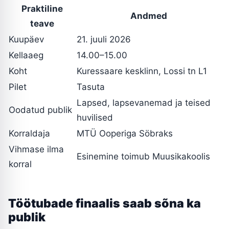
Praktiline
Andmed
teave
Kuupäev
21. juuli 2026
Kellaaeg
14.00–15.00
Koht
Kuressaare kesklinn, Lossi tn L1
Pilet
Tasuta
Lapsed, lapsevanemad ja teised
Oodatud publik
huvilised
Korraldaja
MTÜ Ooperiga Söbraks
Vihmase ilma
Esinemine toimub Muusikakoolis
korral
Töötubade finaalis saab sõna ka
publik