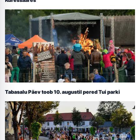
Kuressaares
Tabasalu Päev toob 10. augustil pered Tui parki