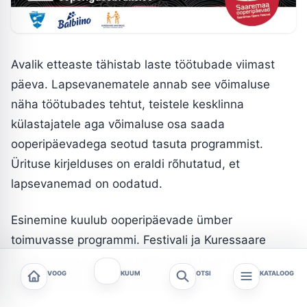
Avalik etteaste tähistab laste töötubade viimast
päeva. Lapsevanematele annab see võimaluse
näha töötubades tehtut, teistele kesklinna
külastajatele aga võimaluse osa saada
ooperipäevadega seotud tasuta programmist.
Ürituse kirjelduses on eraldi rõhutatud, et
lapsevanemad on oodatud.
Esinemine kuulub ooperipäevade ümber
toimuvasse programmi. Festivali ja Kuressaare
lossihooviga seotud praktilist tausta leiab ka
VOOG
KUUM
OTSI
KATALOOG
Saaremaa ooperipäevade ülevaatest
.