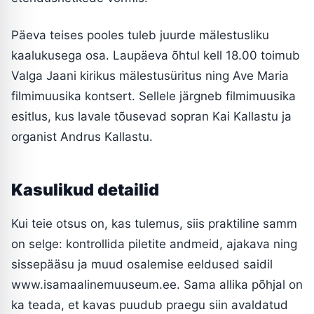
Päeva teises pooles tuleb juurde mälestusliku
kaalukusega osa. Laupäeva õhtul kell 18.00 toimub
Valga Jaani kirikus mälestusüritus ning Ave Maria
filmimuusika kontsert. Sellele järgneb filmimuusika
esitlus, kus lavale tõusevad sopran Kai Kallastu ja
organist Andrus Kallastu.
Kasulikud detailid
Kui teie otsus on, kas tulemus, siis praktiline samm
on selge: kontrollida piletite andmeid, ajakava ning
sissepääsu ja muud osalemise eeldused saidil
www.isamaalinemuuseum.ee. Sama allika põhjal on
ka teada, et kavas puudub praegu siin avaldatud