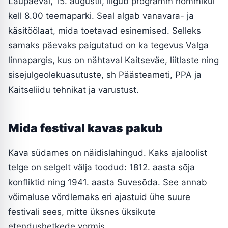
Laupäeval, 15. augustil, liigub programm hommikul
kell 8.00 teemaparki. Seal algab vanavara- ja
käsitöölaat, mida toetavad esinemised. Selleks
samaks päevaks paigutatud on ka tegevus Valga
linnapargis, kus on nähtaval Kaitseväe, liitlaste ning
sisejulgeolekuasutuste, sh Päästeameti, PPA ja
Kaitseliidu tehnikat ja varustust.
Mida festival kavas pakub
Kava südames on näidislahingud. Kaks ajaloolist
telge on selgelt välja toodud: 1812. aasta sõja
konfliktid ning 1941. aasta Suvesõda. See annab
võimaluse võrdlemaks eri ajastuid ühe suure
festivali sees, mitte üksnes üksikute
etendushetkede vormis.