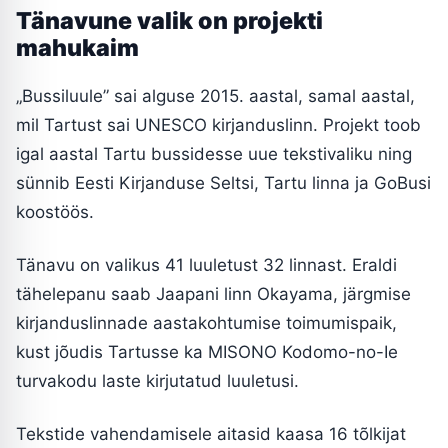
Tänavune valik on projekti
mahukaim
„Bussiluule” sai alguse 2015. aastal, samal aastal,
mil Tartust sai UNESCO kirjanduslinn. Projekt toob
igal aastal Tartu bussidesse uue tekstivaliku ning
sünnib Eesti Kirjanduse Seltsi, Tartu linna ja GoBusi
koostöös.
Tänavu on valikus 41 luuletust 32 linnast. Eraldi
tähelepanu saab Jaapani linn Okayama, järgmise
kirjanduslinnade aastakohtumise toimumispaik,
kust jõudis Tartusse ka MISONO Kodomo-no-Ie
turvakodu laste kirjutatud luuletusi.
Tekstide vahendamisele aitasid kaasa 16 tõlkijat