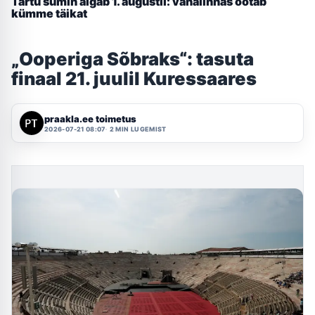
Tartu sumin algab 1. augustil: vanalinnas ootab
kümme täikat
„Ooperiga Sõbraks“: tasuta
finaal 21. juulil Kuressaares
praakla.ee toimetus
2026-07-21 08:07
2 MIN LUGEMIST