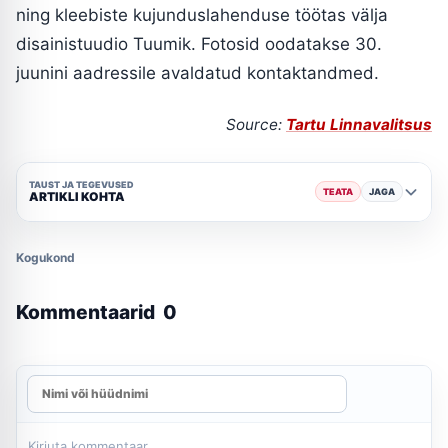
ning kleebiste kujunduslahenduse töötas välja
disainistuudio Tuumik. Fotosid oodatakse 30.
juunini aadressile avaldatud kontaktandmed.
Source:
Tartu Linnavalitsus
TAUST JA TEGEVUSED
TEATA
JAGA
ARTIKLI KOHTA
Kogukond
Kommentaarid
0