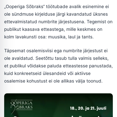
„Ooperiga Sõbraks“ töötubade avalik esinemine ei
ole sündmuse kirjelduse järgi kavandatud üksnes
ettevalmistatud numbrite järjestusena. Tegemist on
publikut kaasava etteastega, mille keskmes on
kolm lavakunsti osa: muusika, laul ja tants.
Täpsemat osalemisviisi ega numbrite järjestust ei
ole avaldatud. Seetõttu tasub tulla valmis selleks,
et publikul võidakse paluda etteastesse panustada,
kuid konkreetseid ülesandeid või aktiivse
osalemise kohustust ei ole allikas välja toonud.