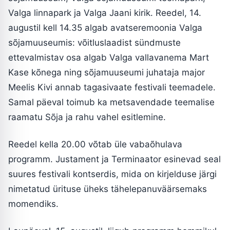
Valga linnapark ja Valga Jaani kirik. Reedel, 14.
augustil kell 14.35 algab avatseremoonia Valga
sõjamuuseumis: võitluslaadist sündmuste
ettevalmistav osa algab Valga vallavanema Mart
Kase kõnega ning sõjamuuseumi juhataja major
Meelis Kivi annab tagasivaate festivali teemadele.
Samal päeval toimub ka metsavendade teemalise
raamatu Sõja ja rahu vahel esitlemine.
Reedel kella 20.00 võtab üle vabaõhulava
programm. Justament ja Terminaator esinevad seal
suures festivali kontserdis, mida on kirjelduse järgi
nimetatud ürituse üheks tähelepanuväärsemaks
momendiks.