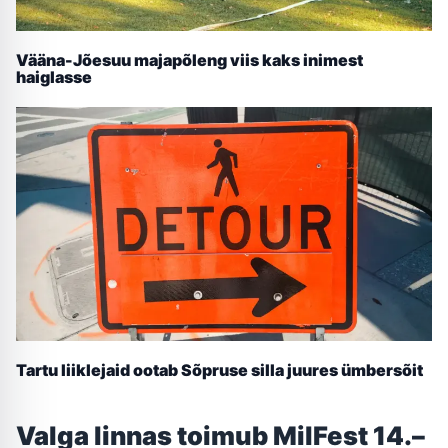
Vääna-Jõesuu majapõleng viis kaks inimest
haiglasse
Tartu liiklejaid ootab Sõpruse silla juures ümbersõit
Valga linnas toimub MilFest 14.–