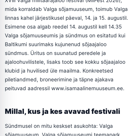
XVIII Valga militaarajaloo festival (MilFest 2026),
mida korraldab Valga sõjamuuseum, toimub Valga
linnas kahel järjestikusel päeval, 14. ja 15. augustil.
Esimene osa algab reedel 14. augustil kell 14.35
Valga sõjamuuseumis ja sündmus on esitatud kui
Baltikumi suurimaks kujunenud sõjaajaloo
sündmus. Üritus on suunatud peredele ja
ajaloohuvilistele, lisaks toob see kokku sõjaajaloo
klubid ja huvilised üle maailma. Konkreetsed
piletiandmed, broneerimine ja täpne ajakava
peituvad aadressil www.isamaalinemuuseum.ee.
Millal, kus ja kes avavad festivali
Sündmusel on mitu keskset asukohta: Valga
sõjamuuseum, Valga sõjamuuseumi teemapark,