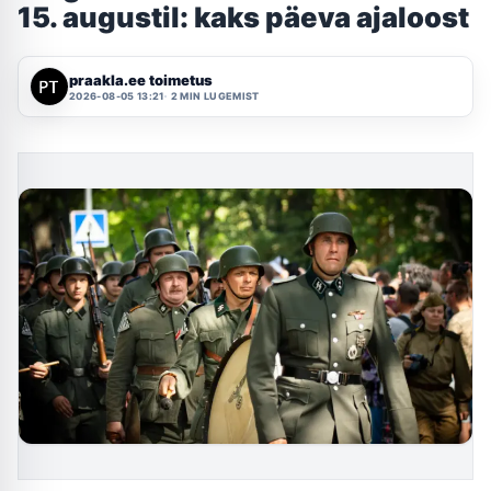
15. augustil: kaks päeva ajaloost
praakla.ee toimetus
2026-08-05 13:21
2 MIN LUGEMIST