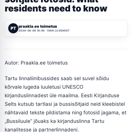
residents need to know
praakla.ee toimetus
PT
2026-06-09 19:49
1 MIN LUGEMIST
Autor: Praakla.ee toimetus
Tartu linnaliinibussides saab sel suvel sõidu
kõrvale lugeda luuletusi UNESCO
kirjanduslinnadest üle maailma. Eesti Kirjanduse
Selts kutsub tartlasi ja bussisõitjaid neid kleebistel
nähtavaid tekste pildistama ning fotosid jagama, et
„Bussiluule” jõuaks ka kirjanduslinna Tartu
kanalitesse ja partnerlinnadeni.