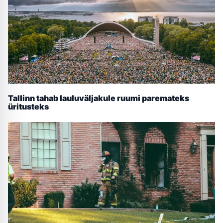
Tallinn tahab lauluväljakule ruumi paremateks
üritusteks