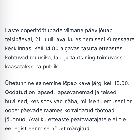
Laste ooperitöötubade viimane päev jõuab
teisipäeval, 21. juulil avaliku esinemiseni Kuressaare
kesklinnas. Kell 14.00 algavas tasuta etteastes
kohtuvad muusika, laul ja tants ning toimuvasse
kaasatakse ka publik.
Ühetunnine esinemine lõpeb kava järgi kell 15.00.
Oodatud on lapsed, lapsevanemad ja teised
huvilised, kes soovivad näha, millise tulemuseni on
ooperipäevade raames korraldatud töötoad
jõudnud. Avaliku etteaste pealtvaatajatele ei ole
eelregistreerimise nõuet märgitud.