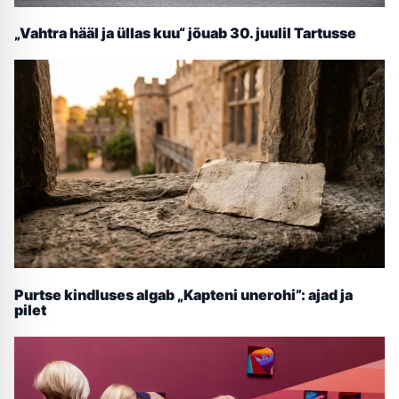
„Vahtra hääl ja üllas kuu“ jõuab 30. juulil Tartusse
Purtse kindluses algab „Kapteni unerohi”: ajad ja
pilet