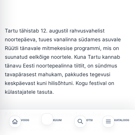
Tartu tähistab 12. augustil rahvusvahelist
noortepäeva, tuues vanalinna südames asuvale
Rüütli tänavale mitmekesise programmi, mis on
suunatud eelkõige noortele. Kuna Tartu kannab
tänavu Eesti noortepealinna tiitlit, on sündmus
tavapärasest mahukam, pakkudes tegevusi
keskpäevast kuni hilisõhtuni. Kogu festival on
külastajatele tasuta.
Mida lugejad peavad teadma
VOOG
KUUM
OTSI
KATALOOG
Sündmus toimub vanalinna festivali „Tartu sumin“