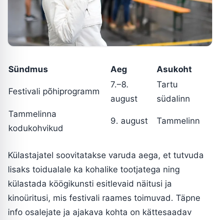
Sündmus
Aeg
Asukoht
7.–8.
Tartu
Festivali põhiprogramm
august
südalinn
Tammelinna
9. august
Tammelinn
kodukohvikud
Külastajatel soovitatakse varuda aega, et tutvuda
lisaks toidualale ka kohalike tootjatega ning
külastada köögikunsti esitlevaid näitusi ja
kinoüritusi, mis festivali raames toimuvad. Täpne
info osalejate ja ajakava kohta on kättesaadav