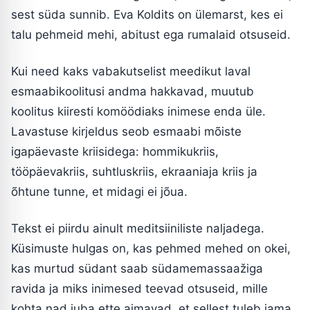
sest süda sunnib. Eva Koldits on ülemarst, kes ei
talu pehmeid mehi, abitust ega rumalaid otsuseid.
Kui need kaks vabakutselist meedikut laval
esmaabikoolitusi andma hakkavad, muutub
koolitus kiiresti komöödiaks inimese enda üle.
Lavastuse kirjeldus seob esmaabi mõiste
igapäevaste kriisidega: hommikukriis,
tööpäevakriis, suhtluskriis, ekraaniaja kriis ja
õhtune tunne, et midagi ei jõua.
Tekst ei piirdu ainult meditsiiniliste naljadega.
Küsimuste hulgas on, kas pehmed mehed on okei,
kas murtud südant saab südamemassaažiga
ravida ja miks inimesed teevad otsuseid, mille
kohta nad juba ette aimavad, et sellest tuleb jama.