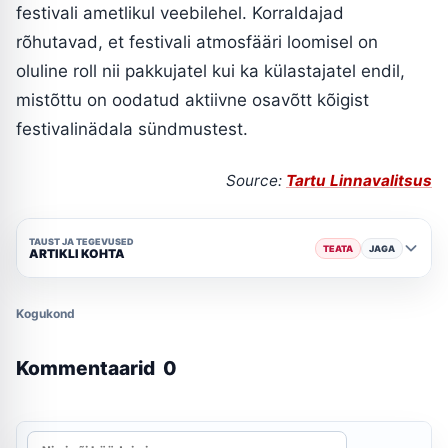
festivali ametlikul veebilehel. Korraldajad
rõhutavad, et festivali atmosfääri loomisel on
oluline roll nii pakkujatel kui ka külastajatel endil,
mistõttu on oodatud aktiivne osavõtt kõigist
festivalinädala sündmustest.
Source:
Tartu Linnavalitsus
TAUST JA TEGEVUSED
TEATA
JAGA
ARTIKLI KOHTA
Kogukond
Kommentaarid
0