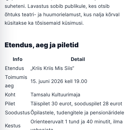
suheteni. Lavastus sobib publikule, kes otsib
õhtuks teatri- ja huumorielamust, kus nalja kõrval
küsitakse ka tõsisemaid küsimusi.
Etendus, aeg ja piletid
Info
Detail
Etendus
„Kriis Kriis Mis Siis“
Toimumis
15. juuni 2026 kell 19.00
aeg
Koht
Tamsalu Kultuurimaja
Pilet
Täispilet 30 eurot, sooduspilet 28 eurot
Soodustus
Õpilastele, tudengitele ja pensionäridele
Orienteeruvalt 1 tund ja 40 minutit, ilma
Kestus
vaheajata