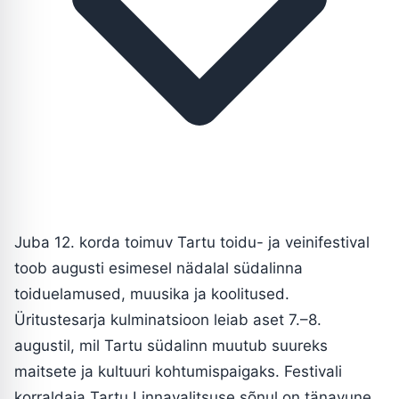
Juba 12. korda toimuv Tartu toidu- ja veinifestival
toob augusti esimesel nädalal südalinna
toiduelamused, muusika ja koolitused.
Üritustesarja kulminatsioon leiab aset 7.–8.
augustil, mil Tartu südalinn muutub suureks
maitsete ja kultuuri kohtumispaigaks. Festivali
korraldaja Tartu Linnavalitsuse sõnul on tänavune