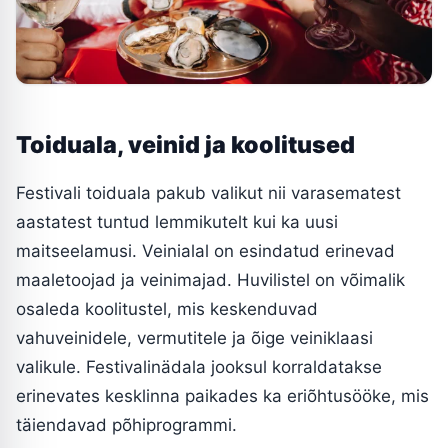
Toiduala, veinid ja koolitused
Festivali toiduala pakub valikut nii varasematest
aastatest tuntud lemmikutelt kui ka uusi
maitseelamusi. Veinialal on esindatud erinevad
maaletoojad ja veinimajad. Huvilistel on võimalik
osaleda koolitustel, mis keskenduvad
vahuveinidele, vermutitele ja õige veiniklaasi
valikule. Festivalinädala jooksul korraldatakse
erinevates kesklinna paikades ka eriõhtusööke, mis
täiendavad põhiprogrammi.