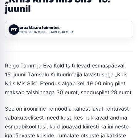
juunil
praakla.ee toimetus
PT
2026-06-15 09:33
3 MIN LUGEMIST
Reigo Tamm ja Eva Koldits tulevad esmaspäeval,
15. juunil Tamsalu Kultuurimajja lavastusega „Kriis
Kriis Mis Siis“. Etendus algab kell 19.00 ning pilet
maksab täishinnaga 30 eurot, sooduspilet 28 eurot.
See on irooniline komöödia kahest laval kohtuvast
vabakutselisest meedikust, kes hakkavad andma
esmaabikoolitusi, kuid jõuavad kiiresti ka inimeste
igapäevaste kriiside, rumalate otsuste ja katkiste