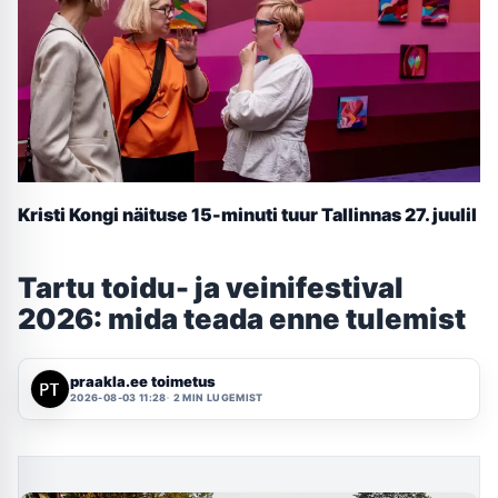
Kristi Kongi näituse 15-minuti tuur Tallinnas 27. juulil
Tartu toidu- ja veinifestival
2026: mida teada enne tulemist
praakla.ee toimetus
2026-08-03 11:28
2 MIN LUGEMIST