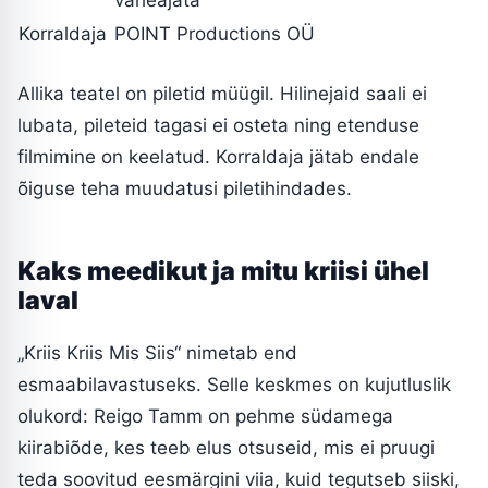
Korraldaja
POINT Productions OÜ
Allika teatel on piletid müügil. Hilinejaid saali ei
lubata, pileteid tagasi ei osteta ning etenduse
filmimine on keelatud. Korraldaja jätab endale
õiguse teha muudatusi piletihindades.
Kaks meedikut ja mitu kriisi ühel
laval
„Kriis Kriis Mis Siis“ nimetab end
esmaabilavastuseks. Selle keskmes on kujutluslik
olukord: Reigo Tamm on pehme südamega
kiirabiõde, kes teeb elus otsuseid, mis ei pruugi
teda soovitud eesmärgini viia, kuid tegutseb siiski,