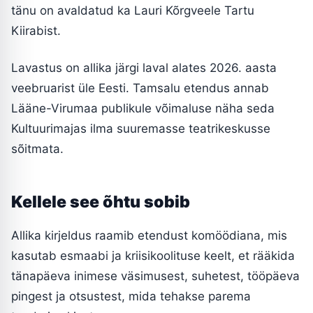
tänu on avaldatud ka Lauri Kõrgveele Tartu
Kiirabist.
Lavastus on allika järgi laval alates 2026. aasta
veebruarist üle Eesti. Tamsalu etendus annab
Lääne-Virumaa publikule võimaluse näha seda
Kultuurimajas ilma suuremasse teatrikeskusse
sõitmata.
Kellele see õhtu sobib
Allika kirjeldus raamib etendust komöödiana, mis
kasutab esmaabi ja kriisikoolituse keelt, et rääkida
tänapäeva inimese väsimusest, suhetest, tööpäeva
pingest ja otsustest, mida tehakse parema