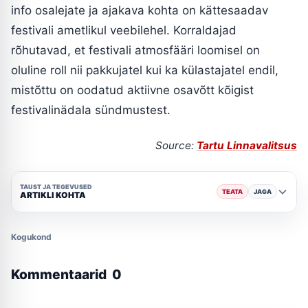
info osalejate ja ajakava kohta on kättesaadav
festivali ametlikul veebilehel. Korraldajad
rõhutavad, et festivali atmosfääri loomisel on
oluline roll nii pakkujatel kui ka külastajatel endil,
mistõttu on oodatud aktiivne osavõtt kõigist
festivalinädala sündmustest.
Source:
Tartu Linnavalitsus
TAUST JA TEGEVUSED
TEATA
JAGA
ARTIKLI KOHTA
Kogukond
Kommentaarid
0