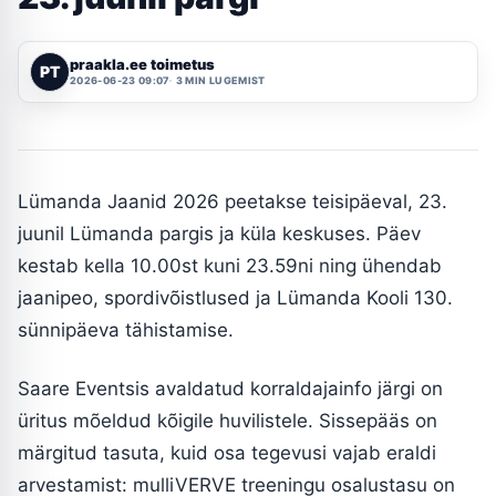
praakla.ee toimetus
PT
2026-06-23 09:07
3 MIN LUGEMIST
Lümanda Jaanid 2026 peetakse teisipäeval, 23.
juunil Lümanda pargis ja küla keskuses. Päev
kestab kella 10.00st kuni 23.59ni ning ühendab
jaanipeo, spordivõistlused ja Lümanda Kooli 130.
sünnipäeva tähistamise.
Saare Eventsis avaldatud korraldajainfo järgi on
üritus mõeldud kõigile huvilistele. Sissepääs on
märgitud tasuta, kuid osa tegevusi vajab eraldi
arvestamist: mulliVERVE treeningu osalustasu on