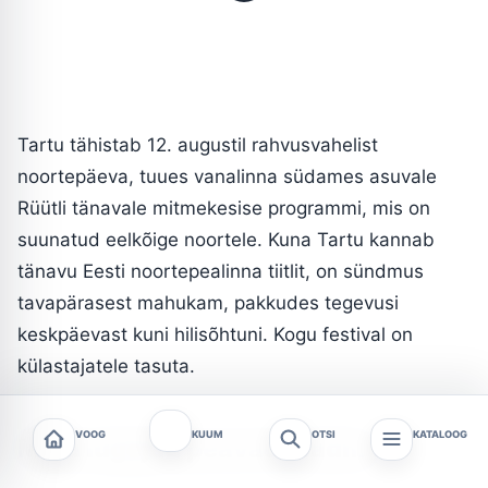
Tartu tähistab 12. augustil rahvusvahelist
noortepäeva, tuues vanalinna südames asuvale
Rüütli tänavale mitmekesise programmi, mis on
suunatud eelkõige noortele. Kuna Tartu kannab
tänavu Eesti noortepealinna tiitlit, on sündmus
tavapärasest mahukam, pakkudes tegevusi
keskpäevast kuni hilisõhtuni. Kogu festival on
külastajatele tasuta.
VOOG
KUUM
OTSI
KATALOOG
Mida lugejad peavad teadma