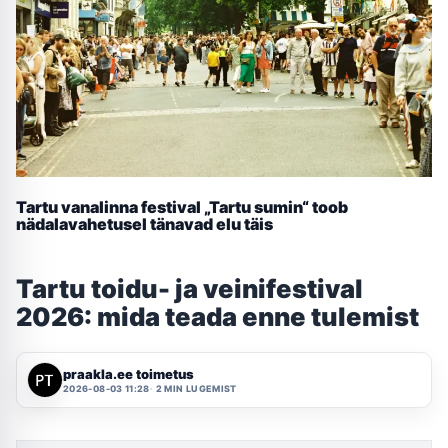
Tartu vanalinna festival „Tartu sumin“ toob
nädalavahetusel tänavad elu täis
Tartu toidu- ja veinifestival
2026: mida teada enne tulemist
praakla.ee toimetus
2026-08-03 11:28
2 MIN LUGEMIST