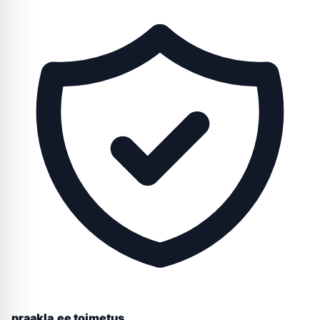
praakla.ee toimetus