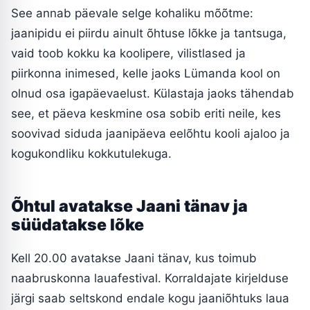
See annab päevale selge kohaliku mõõtme:
jaanipidu ei piirdu ainult õhtuse lõkke ja tantsuga,
vaid toob kokku ka koolipere, vilistlased ja
piirkonna inimesed, kelle jaoks Lümanda kool on
olnud osa igapäevaelust. Külastaja jaoks tähendab
see, et päeva keskmine osa sobib eriti neile, kes
soovivad siduda jaanipäeva eelõhtu kooli ajaloo ja
kogukondliku kokkutulekuga.
Õhtul avatakse Jaani tänav ja
süüdatakse lõke
Kell 20.00 avatakse Jaani tänav, kus toimub
naabruskonna lauafestival. Korraldajate kirjelduse
järgi saab seltskond endale kogu jaaniõhtuks laua