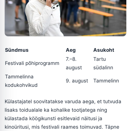
Sündmus
Aeg
Asukoht
7.–8.
Tartu
Festivali põhiprogramm
august
südalinn
Tammelinna
9. august
Tammelinn
kodukohvikud
Külastajatel soovitatakse varuda aega, et tutvuda
lisaks toidualale ka kohalike tootjatega ning
külastada köögikunsti esitlevaid näitusi ja
kinoüritusi, mis festivali raames toimuvad. Täpne