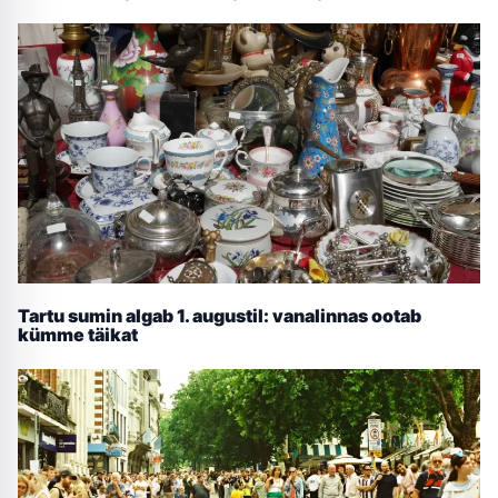
Tartu sumin algab 1. augustil: vanalinnas ootab
kümme täikat