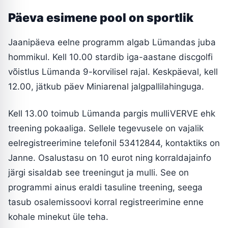
Päeva esimene pool on sportlik
Jaanipäeva eelne programm algab Lümandas juba
hommikul. Kell 10.00 stardib iga-aastane discgolfi
võistlus Lümanda 9-korvilisel rajal. Keskpäeval, kell
12.00, jätkub päev Miniarenal jalgpallilahinguga.
Kell 13.00 toimub Lümanda pargis mulliVERVE ehk
treening pokaaliga. Sellele tegevusele on vajalik
eelregistreerimine telefonil 53412844, kontaktiks on
Janne. Osalustasu on 10 eurot ning korraldajainfo
järgi sisaldab see treeningut ja mulli. See on
programmi ainus eraldi tasuline treening, seega
tasub osalemissoovi korral registreerimine enne
kohale minekut üle teha.