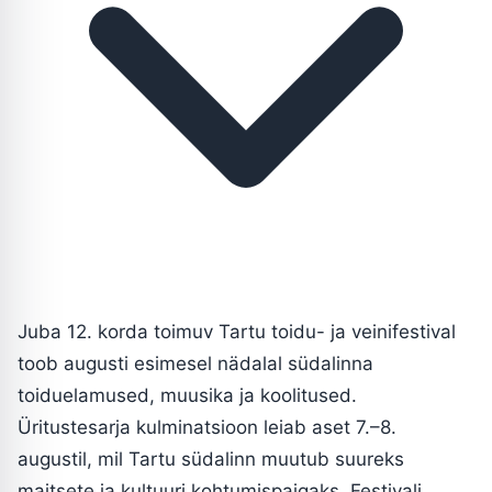
Juba 12. korda toimuv Tartu toidu- ja veinifestival
toob augusti esimesel nädalal südalinna
toiduelamused, muusika ja koolitused.
Üritustesarja kulminatsioon leiab aset 7.–8.
augustil, mil Tartu südalinn muutub suureks
maitsete ja kultuuri kohtumispaigaks. Festivali