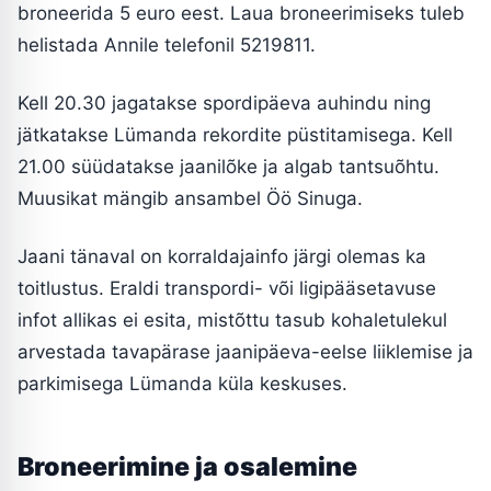
broneerida 5 euro eest. Laua broneerimiseks tuleb
helistada Annile telefonil 5219811.
Kell 20.30 jagatakse spordipäeva auhindu ning
jätkatakse Lümanda rekordite püstitamisega. Kell
21.00 süüdatakse jaanilõke ja algab tantsuõhtu.
Muusikat mängib ansambel Öö Sinuga.
Jaani tänaval on korraldajainfo järgi olemas ka
toitlustus. Eraldi transpordi- või ligipääsetavuse
infot allikas ei esita, mistõttu tasub kohaletulekul
arvestada tavapärase jaanipäeva-eelse liiklemise ja
parkimisega Lümanda küla keskuses.
Broneerimine ja osalemine