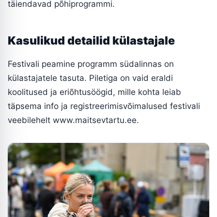
täiendavad põhiprogrammi.
Kasulikud detailid külastajale
Festivali peamine programm südalinnas on
külastajatele tasuta. Piletiga on vaid eraldi
koolitused ja eriõhtusöögid, mille kohta leiab
täpsema info ja registreerimisvõimalused festivali
veebilehelt www.maitsevtartu.ee.