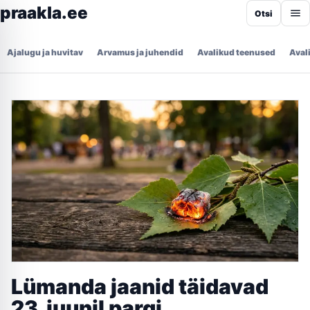
praakla.ee
Otsi
Ajalugu ja huvitav
Arvamus ja juhendid
Avalikud teenused
Aval
Lümanda jaanid täidavad
23. juunil pargi