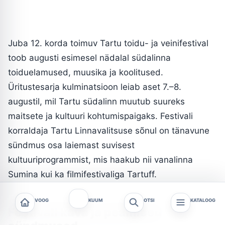
Juba 12. korda toimuv Tartu toidu- ja veinifestival
toob augusti esimesel nädalal südalinna
toiduelamused, muusika ja koolitused.
Üritustesarja kulminatsioon leiab aset 7.–8.
augustil, mil Tartu südalinn muutub suureks
maitsete ja kultuuri kohtumispaigaks. Festivali
korraldaja Tartu Linnavalitsuse sõnul on tänavune
sündmus osa laiemast suvisest
kultuuriprogrammist, mis haakub nii vanalinna
Sumina kui ka filmifestivaliga Tartuff.
VOOG
KUUM
OTSI
KATALOOG
Festivali kava ja peamised