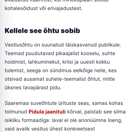
kohalesõidust või erivajadustest.
Kellele see õhtu sobib
Vestlusõhtu on suunatud täiskasvanud publikule.
Teemad puudutavad pikaajalist kooselu, suhte
hoidmist, lahkuminekut, kriisi ja uuesti kokku
tulemist, seega on sündmus eelkõige neile, kes
otsivad ausamat suhete-teemalist õhtut, mitte
üksnes tavapärast pidu.
Saaremaa suveõhtute ürituste seas, samas kohas
toimunud
Pidula jaanituli
kõrval, paistab see silma
isikliku formaadiga: laval ei ole anonüümne loeng,
vaid avalik vestlus ühest konkreetsest