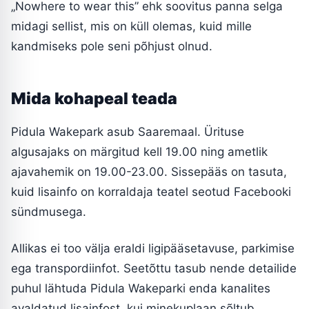
„Nowhere to wear this” ehk soovitus panna selga
midagi sellist, mis on küll olemas, kuid mille
kandmiseks pole seni põhjust olnud.
Mida kohapeal teada
Pidula Wakepark asub Saaremaal. Ürituse
algusajaks on märgitud kell 19.00 ning ametlik
ajavahemik on 19.00-23.00. Sissepääs on tasuta,
kuid lisainfo on korraldaja teatel seotud Facebooki
sündmusega.
Allikas ei too välja eraldi ligipääsetavuse, parkimise
ega transpordiinfot. Seetõttu tasub nende detailide
puhul lähtuda Pidula Wakeparki enda kanalites
avaldatud lisainfost, kui minekuplaan sõltub