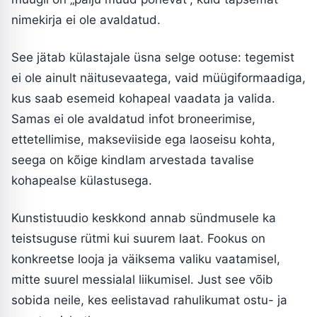
nimekirja ei ole avaldatud.
See jätab külastajale üsna selge ootuse: tegemist
ei ole ainult näitusevaatega, vaid müügiformaadiga,
kus saab esemeid kohapeal vaadata ja valida.
Samas ei ole avaldatud infot broneerimise,
ettetellimise, makseviiside ega laoseisu kohta,
seega on kõige kindlam arvestada tavalise
kohapealse külastusega.
Kunstistuudio keskkond annab sündmusele ka
teistsuguse rütmi kui suurem laat. Fookus on
konkreetse looja ja väiksema valiku vaatamisel,
mitte suurel messialal liikumisel. Just see võib
sobida neile, kes eelistavad rahulikumat ostu- ja