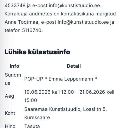
4533748 ja e-post
info@kunstistuudio.ee
.
Korraldaja andmetes on kontaktisikuna märgitud
Anne Tootmaa, e-post
info@kunstistuudio.ee
ja
telefon 5116740.
Lühike külastusinfo
Info
Detail
Sündm
POP-UP * Emma Leppermann *
us
19.06.2026 kell 12.00 – 21.06.2026 kell
Aeg
15.00
Saaremaa Kunstistuudio, Lossi tn 5,
Koht
Kuressaare
Hind
Tasuta