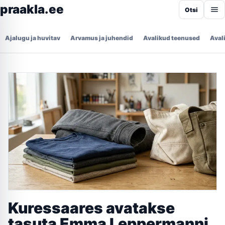
praakla.ee
Otsi
Ajalugu ja huvitav
Arvamus ja juhendid
Avalikud teenused
Aval
Kuressaares avatakse
tasuta Emma Leppermanni