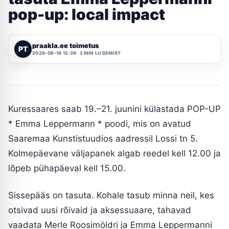
pop-up: local impact
praakla.ee toimetus
PT
2026-06-19 12:39
2 MIN LUGEMIST
Kuressaares saab 19.–21. juunini külastada POP-UP
* Emma Leppermann * poodi, mis on avatud
Saaremaa Kunstistuudios aadressil Lossi tn 5.
Kolmepäevane väljapanek algab reedel kell 12.00 ja
lõpeb pühapäeval kell 15.00.
Sissepääs on tasuta. Kohale tasub minna neil, kes
otsivad uusi rõivaid ja aksessuaare, tahavad
vaadata Merle Roosimöldri ja Emma Leppermanni