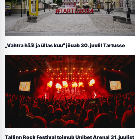
„Vahtra hääl ja üllas kuu“ jõuab 30. juulil Tartusse
Tallinn Rock Festival toimub Unibet Arenal 31. juulist