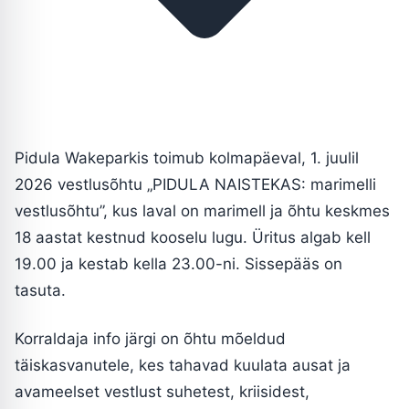
Pidula Wakeparkis toimub kolmapäeval, 1. juulil
2026 vestlusõhtu „PIDULA NAISTEKAS: marimelli
vestlusõhtu”, kus laval on marimell ja õhtu keskmes
18 aastat kestnud kooselu lugu. Üritus algab kell
19.00 ja kestab kella 23.00-ni. Sissepääs on
tasuta.
Korraldaja info järgi on õhtu mõeldud
täiskasvanutele, kes tahavad kuulata ausat ja
avameelset vestlust suhetest, kriisidest,