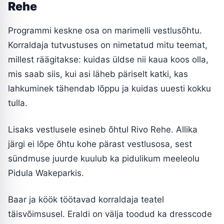
Rehe
Programmi keskne osa on marimelli vestlusõhtu.
Korraldaja tutvustuses on nimetatud mitu teemat,
millest räägitakse: kuidas üldse nii kaua koos olla,
mis saab siis, kui asi läheb päriselt katki, kas
lahkuminek tähendab lõppu ja kuidas uuesti kokku
tulla.
Lisaks vestlusele esineb õhtul Rivo Rehe. Allika
järgi ei lõpe õhtu kohe pärast vestlusosa, sest
sündmuse juurde kuulub ka pidulikum meeleolu
Pidula Wakeparkis.
Baar ja köök töötavad korraldaja teatel
täisvõimsusel. Eraldi on välja toodud ka dresscode