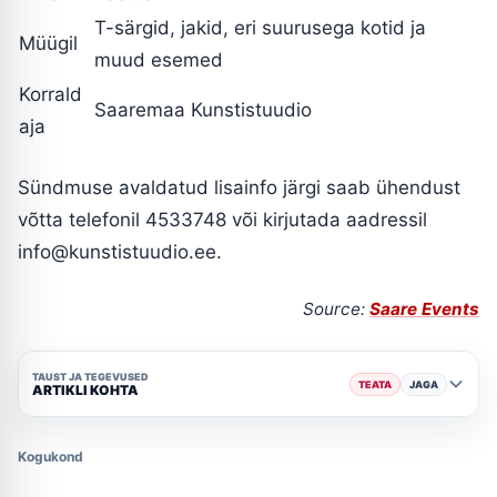
T-särgid, jakid, eri suurusega kotid ja
Müügil
muud esemed
Korrald
Saaremaa Kunstistuudio
aja
Sündmuse avaldatud lisainfo järgi saab ühendust
võtta telefonil 4533748 või kirjutada aadressil
info@kunstistuudio.ee
.
Source:
Saare Events
TAUST JA TEGEVUSED
TEATA
JAGA
ARTIKLI KOHTA
Kogukond