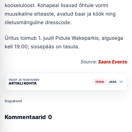
kooseluloost. Kohapeal lisavad õhtule vormi
muusikaline etteaste, avatud baar ja köök ning
riietusmänguline dresscode.
Üritus toimub 1. juulil Pidula Wakeparkis, algusega
kell 19.00; sissepääs on tasuta.
Source:
Saare Events
TAUST JA TEGEVUSED
TEATA
JAGA
ARTIKLI KOHTA
Kogukond
Kommentaarid
0