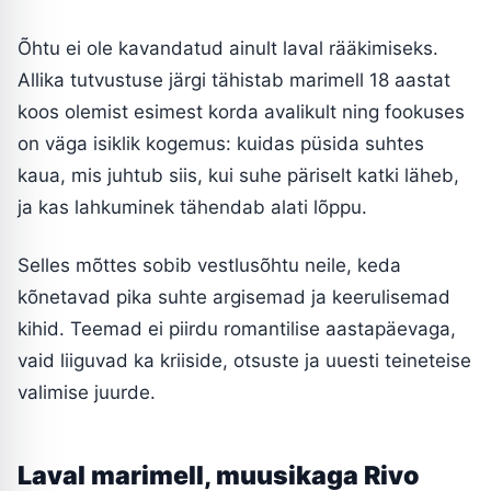
Õhtu ei ole kavandatud ainult laval rääkimiseks.
Allika tutvustuse järgi tähistab marimell 18 aastat
koos olemist esimest korda avalikult ning fookuses
on väga isiklik kogemus: kuidas püsida suhtes
kaua, mis juhtub siis, kui suhe päriselt katki läheb,
ja kas lahkuminek tähendab alati lõppu.
Selles mõttes sobib vestlusõhtu neile, keda
kõnetavad pika suhte argisemad ja keerulisemad
kihid. Teemad ei piirdu romantilise aastapäevaga,
vaid liiguvad ka kriiside, otsuste ja uuesti teineteise
valimise juurde.
Laval marimell, muusikaga Rivo