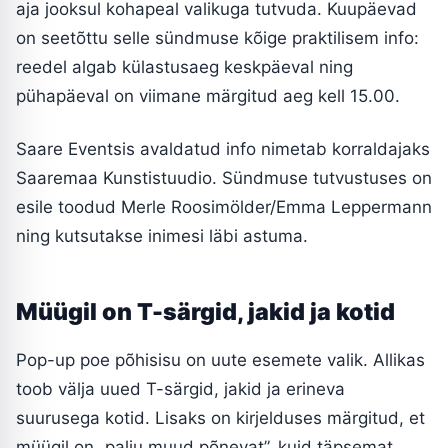
aja jooksul kohapeal valikuga tutvuda. Kuupäevad
on seetõttu selle sündmuse kõige praktilisem info:
reedel algab külastusaeg keskpäeval ning
pühapäeval on viimane märgitud aeg kell 15.00.
Saare Eventsis avaldatud info nimetab korraldajaks
Saaremaa Kunstistuudio. Sündmuse tutvustuses on
esile toodud Merle Roosimölder/Emma Leppermann
ning kutsutakse inimesi läbi astuma.
Müügil on T-särgid, jakid ja kotid
Pop-up poe põhisisu on uute esemete valik. Allikas
toob välja uued T-särgid, jakid ja erineva
suurusega kotid. Lisaks on kirjelduses märgitud, et
müügil on „palju muud põnevat”, kuid täpsemat