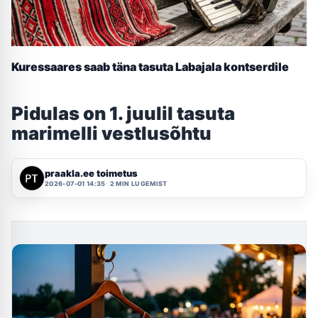
Kuressaares saab täna tasuta Labajala kontserdile
Pidulas on 1. juulil tasuta
marimelli vestlusõhtu
praakla.ee toimetus
2026-07-01 14:35
2 MIN LUGEMIST