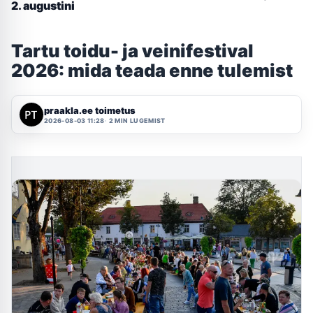
2. augustini
Tartu toidu- ja veinifestival
2026: mida teada enne tulemist
praakla.ee toimetus
2026-08-03 11:28
2 MIN LUGEMIST