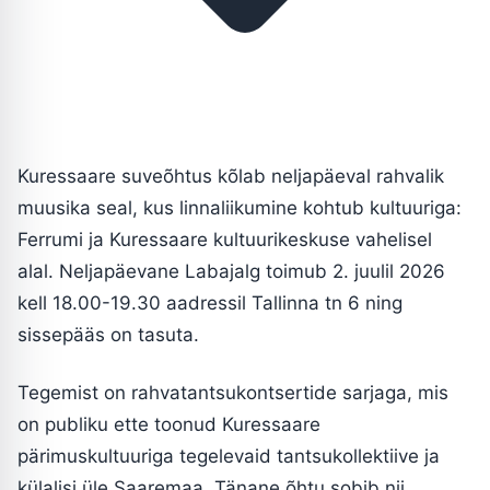
Kuressaare suveõhtus kõlab neljapäeval rahvalik
muusika seal, kus linnaliikumine kohtub kultuuriga:
Ferrumi ja Kuressaare kultuurikeskuse vahelisel
alal. Neljapäevane Labajalg toimub 2. juulil 2026
kell 18.00-19.30 aadressil Tallinna tn 6 ning
sissepääs on tasuta.
Tegemist on rahvatantsukontsertide sarjaga, mis
on publiku ette toonud Kuressaare
pärimuskultuuriga tegelevaid tantsukollektiive ja
külalisi üle Saaremaa. Tänane õhtu sobib nii