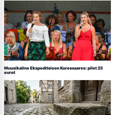
Muusikaline Ekspeditsioon Kuressaares: pilet 25
eurot