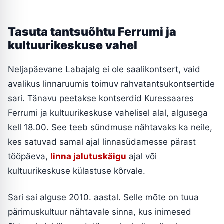
Tasuta tantsuõhtu Ferrumi ja
kultuurikeskuse vahel
Neljapäevane Labajalg ei ole saalikontsert, vaid
avalikus linnaruumis toimuv rahvatantsukontsertide
sari. Tänavu peetakse kontserdid Kuressaares
Ferrumi ja kultuurikeskuse vahelisel alal, algusega
kell 18.00. See teeb sündmuse nähtavaks ka neile,
kes satuvad samal ajal linnasüdamesse pärast
tööpäeva,
linna jalutuskäigu
ajal või
kultuurikeskuse külastuse kõrvale.
Sari sai alguse 2010. aastal. Selle mõte on tuua
pärimuskultuur nähtavale sinna, kus inimesed