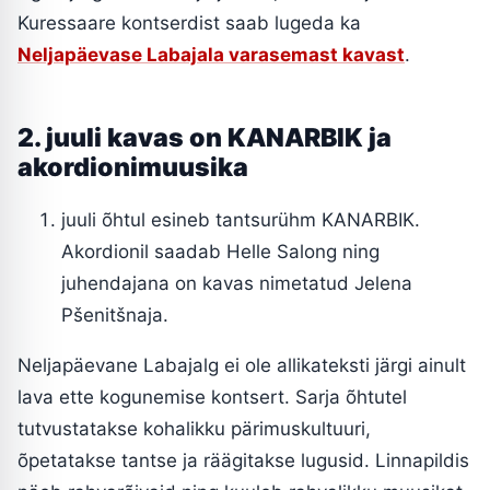
Kuressaare kontserdist saab lugeda ka
Neljapäevase Labajala varasemast kavast
.
2. juuli kavas on KANARBIK ja
akordionimuusika
juuli õhtul esineb tantsurühm KANARBIK.
Akordionil saadab Helle Salong ning
juhendajana on kavas nimetatud Jelena
Pšenitšnaja.
Neljapäevane Labajalg ei ole allikateksti järgi ainult
lava ette kogunemise kontsert. Sarja õhtutel
tutvustatakse kohalikku pärimuskultuuri,
õpetatakse tantse ja räägitakse lugusid. Linnapildis