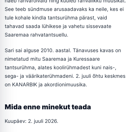
näeb rahvarõivaid ning kuuleb rahvalikku muusikat.
See teeb sündmuse arusaadavaks ka neile, kes ei
tule kohale kindla tantsurühma pärast, vaid
tahavad saada lühikese ja vahetu sissevaate
Saaremaa rahvatantsuellu.
Sari sai alguse 2010. aastal. Tänavuses kavas on
nimetatud mitu Saaremaa ja Kuressaare
tantsurühma, alates koolirühmadest kuni nais-,
sega- ja väärikaterühmadeni. 2. juuli õhtu keskmes
on KANARBIK ja akordionimuusika.
Mida enne minekut teada
Kuupäev: 2. juuli 2026.