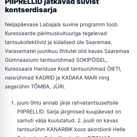
PIIPRELLID jätkavad suvist
kontserdisarja
Neljapäevase Labajala suvine programm toob
Kuressaarde pärimuskultuuriga tegelevad
tantsukollektiivid ja külalised üle Saaremaa.
Varasematel juunikuu õhtutel olid kavas Saaremaa
Gümnaasiumi tantsurühmad SOKIPÖISEL,
Kuressaare Hariduse Kooli tantsurühmad ÖIETI,
naisrühmad KADRID ja KADAKA MARI ning
segarühm TÕMBA, JÜRi.
juuni õhtu annab järje rahvatantsuseltsile
PIIPRELLID. Sarja järgmised kuupäevad on
samuti välja kuulutatud: 2. juulil on kavas
tantsurühm KANARBIK koos akordionil Helle