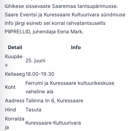
lühikese sissevaate Saaremaa tantsupärimusse.
Saare Eventsi ja Kuressaare Kultuurivara sündmuse
info järgi esineb sel korral rahvatantsuselts
PIIPRELLID, juhendaja Eena Mark.
Detail
Info
Kuupäe
25. juuni
v
Kellaaeg
18.00-19.30
Ferrumi ja Kuressaare kultuurikeskuse
Koht
vaheline ala
Aadress
Tallinna tn 6, Kuressaare
Hind
Tasuta
Korralda
Kuressaare Kultuurivara
ja