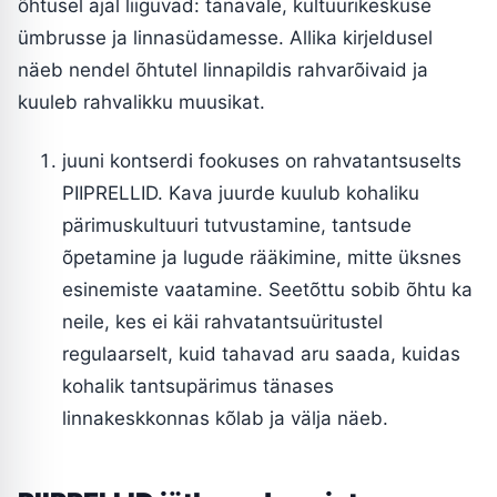
õhtusel ajal liiguvad: tänavale, kultuurikeskuse
ümbrusse ja linnasüdamesse. Allika kirjeldusel
näeb nendel õhtutel linnapildis rahvarõivaid ja
kuuleb rahvalikku muusikat.
juuni kontserdi fookuses on rahvatantsuselts
PIIPRELLID. Kava juurde kuulub kohaliku
pärimuskultuuri tutvustamine, tantsude
õpetamine ja lugude rääkimine, mitte üksnes
esinemiste vaatamine. Seetõttu sobib õhtu ka
neile, kes ei käi rahvatantsuüritustel
regulaarselt, kuid tahavad aru saada, kuidas
kohalik tantsupärimus tänases
linnakeskkonnas kõlab ja välja näeb.