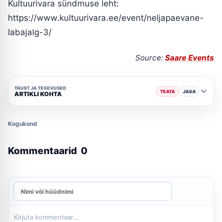
Kultuurivara sündmuse leht:
https://www.kultuurivara.ee/event/neljapaevane-
labajalg-3/
Source:
Saare Events
TAUST JA TEGEVUSED
TEATA
JAGA
ARTIKLI KOHTA
Kogukond
Kommentaarid
0