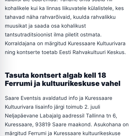
kohalikele kui ka linnas liikuvatele külalistele, kes
tahavad näha rahvarõivaid, kuulda rahvalikku
muusikat ja saada osa kohalikust
tantsutraditsioonist ilma piletit ostmata.
Korraldajana on märgitud Kuressaare Kultuurivara
ning kontserte toetab Eesti Rahvakultuuri Keskus.
Tasuta kontsert algab kell 18
Ferrumi ja kultuurikeskuse vahel
Saare Eventsis avaldatud info ja Kuressaare
Kultuurivara lisainfo järgi toimub 2. juuli
Neljapäevane Labajalg aadressil Tallinna tn 6,
Kuressaare, 93819 Saare maakond. Asukohana on
märgitud Ferrumi ja Kuressaare kultuurikeskuse