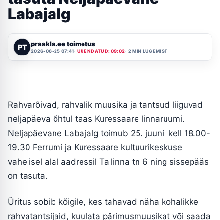
Labajalg
praakla.ee toimetus
PT
2026-06-25 07:41
UUENDATUD: 09:02
2 MIN LUGEMIST
Rahvarõivad, rahvalik muusika ja tantsud liiguvad
neljapäeva õhtul taas Kuressaare linnaruumi.
Neljapäevane Labajalg toimub 25. juunil kell 18.00-
19.30 Ferrumi ja Kuressaare kultuurikeskuse
vahelisel alal aadressil Tallinna tn 6 ning sissepääs
on tasuta.
Üritus sobib kõigile, kes tahavad näha kohalikke
rahvatantsijaid, kuulata pärimusmuusikat või saada