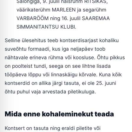
Salongiga, 9. juulil naisrühm RITSIKAS,
väärikaterühm MARLEEN ja segarühm
VARBARÖÖM ning 16. juulil SAAREMAA
SIMMANITANTSU KLUBI.
Selline ülesehitus teeb kontserdisarjast kohaliku
suveõhtu formaadi, kus iga neljapäev toob
nähtavale erineva rühma või koosluse. Õhtu pikkus
on poolteist tundi, seega on see lihtne lisada
tööpäeva lõppu või linnaskäigu kõrvale. Kuna kõik
kontserdid on allika järgi tasuta, ei ole 25. juuni
õhtu puhul vaja arvestada piletikuluga.
Mida enne kohaleminekut teada
Kontsert on tasuta ning eraldi piletite või