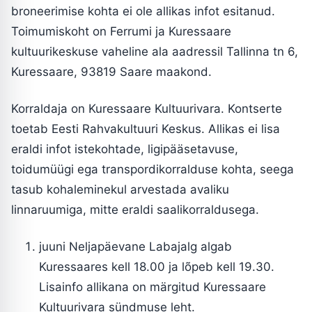
broneerimise kohta ei ole allikas infot esitanud.
Toimumiskoht on Ferrumi ja Kuressaare
kultuurikeskuse vaheline ala aadressil Tallinna tn 6,
Kuressaare, 93819 Saare maakond.
Korraldaja on Kuressaare Kultuurivara. Kontserte
toetab Eesti Rahvakultuuri Keskus. Allikas ei lisa
eraldi infot istekohtade, ligipääsetavuse,
toidumüügi ega transpordikorralduse kohta, seega
tasub kohaleminekul arvestada avaliku
linnaruumiga, mitte eraldi saalikorraldusega.
juuni Neljapäevane Labajalg algab
Kuressaares kell 18.00 ja lõpeb kell 19.30.
Lisainfo allikana on märgitud Kuressaare
Kultuurivara sündmuse leht.