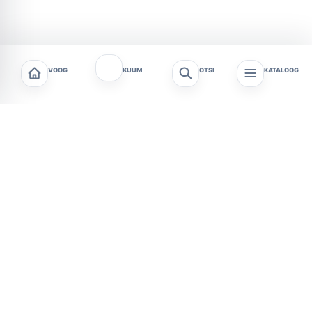
VOOG
KUUM
OTSI
KATALOOG
praakla.ee
Ajalugu ja huvitav
Arvamus ja juhendid
Avalikud teenused
Avalikud teenused
Elustiil
Horoskoobid ja esoteerika
Kodu ja aed
Kultuur ja sundmused
Majandus ja raha
Reisimine ja vaba aeg