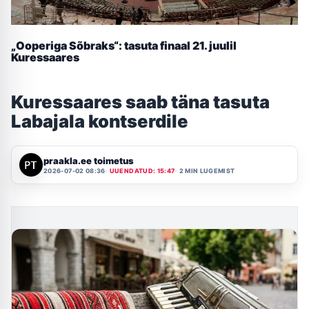
„Ooperiga Sõbraks“: tasuta finaal 21. juulil
Kuressaares
Kuressaares saab täna tasuta
Labajala kontserdile
praakla.ee toimetus
2026-07-02 08:36
UUENDATUD: 15:47
2 MIN LUGEMIST