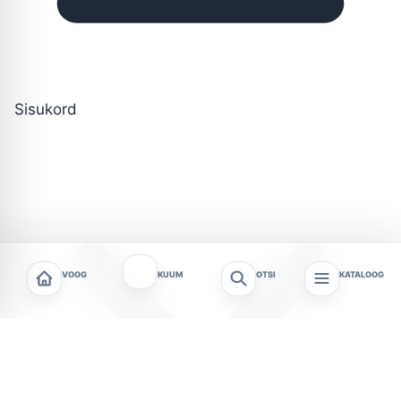
Sisukord
VOOG
KUUM
OTSI
KATALOOG