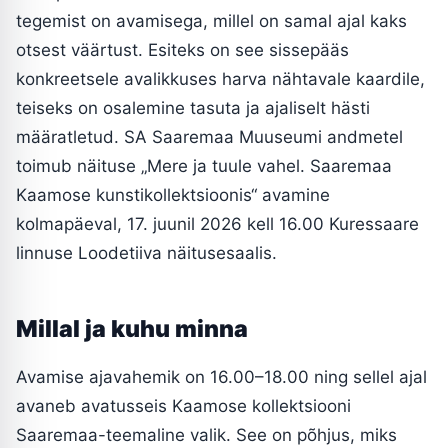
tegemist on avamisega, millel on samal ajal kaks
otsest väärtust. Esiteks on see sissepääs
konkreetsele avalikkuses harva nähtavale kaardile,
teiseks on osalemine tasuta ja ajaliselt hästi
määratletud. SA Saaremaa Muuseumi andmetel
toimub näituse „Mere ja tuule vahel. Saaremaa
Kaamose kunstikollektsioonis“ avamine
kolmapäeval, 17. juunil 2026 kell 16.00 Kuressaare
linnuse Loodetiiva näitusesaalis.
Millal ja kuhu minna
Avamise ajavahemik on 16.00–18.00 ning sellel ajal
avaneb avatusseis Kaamose kollektsiooni
Saaremaa-teemaline valik. See on põhjus, miks