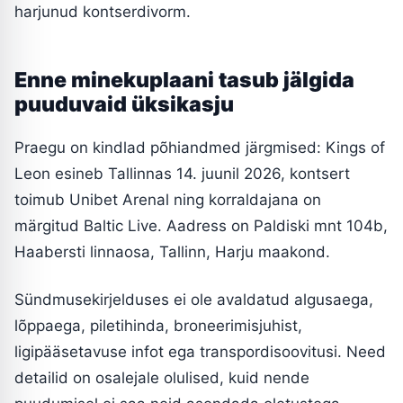
harjunud kontserdivorm.
Enne minekuplaani tasub jälgida
puuduvaid üksikasju
Praegu on kindlad põhiandmed järgmised: Kings of
Leon esineb Tallinnas 14. juunil 2026, kontsert
toimub Unibet Arenal ning korraldajana on
märgitud Baltic Live. Aadress on Paldiski mnt 104b,
Haabersti linnaosa, Tallinn, Harju maakond.
Sündmusekirjelduses ei ole avaldatud algusaega,
lõppaega, piletihinda, broneerimisjuhist,
ligipääsetavuse infot ega transpordisoovitusi. Need
detailid on osalejale olulised, kuid nende