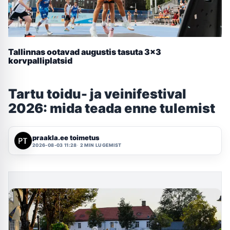
Tallinnas ootavad augustis tasuta 3×3
korvpalliplatsid
Tartu toidu- ja veinifestival
2026: mida teada enne tulemist
praakla.ee toimetus
2026-08-03 11:28
2 MIN LUGEMIST