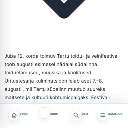
Juba 12. korda toimuv Tartu toidu- ja veinifestival
toob augusti esimesel nädalal südalinna
toiduelamused, muusika ja koolitused.
Üritustesarja kulminatsioon leiab aset 7.–8.
augustil, mil Tartu südalinn muutub suureks
maitsete ja kultuuri kohtumispaigaks. Festivali
korraldaja Tartu Linnavalitsuse sõnul on tänavune
sündmus osa laiemast suvisest
VOOG
KUUM
OTSI
KATALOOG
kultuuriprogrammist, mis haakub nii vanalinna