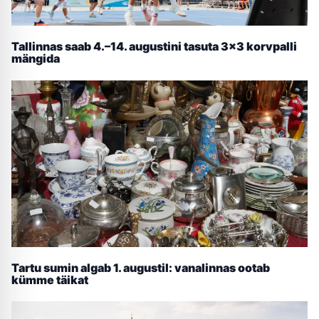
Tallinnas saab 4.–14. augustini tasuta 3×3 korvpalli
mängida
Tartu sumin algab 1. augustil: vanalinnas ootab
kümme täikat