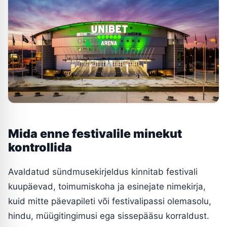
Mida enne festivalile minekut
kontrollida
Avaldatud sündmusekirjeldus kinnitab festivali
kuupäevad, toimumiskoha ja esinejate nimekirja,
kuid mitte päevapileti või festivalipassi olemasolu,
hindu, müügitingimusi ega sissepääsu korraldust.