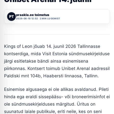
praakla.ee toimetus
PT
2026-06-10 12:52
2 MIN LUGEMIST
Kings of Leon jõuab 14. juunil 2026 Tallinnasse
kontserdiga, mida Visit Estonia sündmusekirjelduse
järgi esitletakse bändi ainsa esinemisena
piirkonnas. Kontsert toimub Unibet Arenal aadressil
Paldiski mnt 104b, Haabersti linnaosa, Tallinn.
Esinemise algusaega ei ole allikas avaldanud. Pileti
hinda ega eraldi sissepääsu- või broneerimisinfot ei
ole sündmusekirjelduses märgitud. Üritus on
suunatud laiale publikule, eriti neile, kes on seni