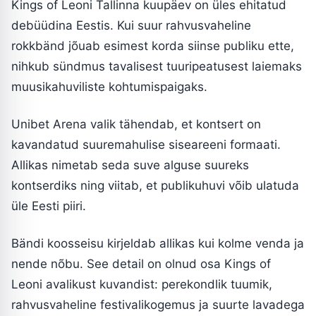
Kings of Leoni Tallinna kuupäev on üles ehitatud
debüüdina Eestis. Kui suur rahvusvaheline
rokkbänd jõuab esimest korda siinse publiku ette,
nihkub sündmus tavalisest tuuripeatusest laiemaks
muusikahuviliste kohtumispaigaks.
Unibet Arena valik tähendab, et kontsert on
kavandatud suuremahulise siseareeni formaati.
Allikas nimetab seda suve alguse suureks
kontserdiks ning viitab, et publikuhuvi võib ulatuda
üle Eesti piiri.
Bändi koosseisu kirjeldab allikas kui kolme venda ja
nende nõbu. See detail on olnud osa Kings of
Leoni avalikust kuvandist: perekondlik tuumik,
rahvusvaheline festivalikogemus ja suurte lavadega