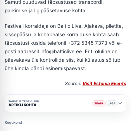
Samuti puuduvad täpsustused transpordi,
parkimise ja ligipääsetavuse kohta.
Festivali korraldaja on Baltic Live. Ajakava, piletite,
sissepääsu ja kohapealse korralduse kohta saab
täpsustusi küsida telefonil +372 5345 7373 või e-
posti aadressil info@balticlive.ee. Eriti oluline on
päevakava üle kontrollida siis, kui külastus sõltub
ühe kindla bändi esinemispäevast.
Source:
Visit Estonia Events
TAUST JA TEGEVUSED
TEATA
JAGA
ARTIKLI KOHTA
Kogukond