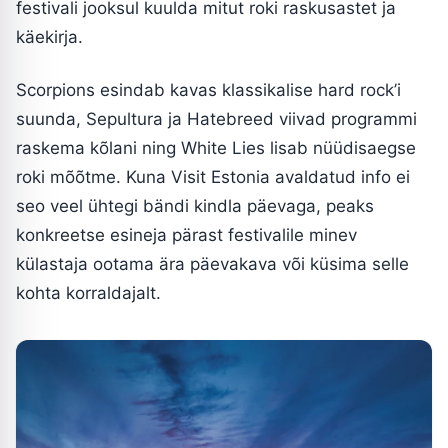
festivali jooksul kuulda mitut roki raskusastet ja
käekirja.
Scorpions esindab kavas klassikalise hard rock’i
suunda, Sepultura ja Hatebreed viivad programmi
raskema kõlani ning White Lies lisab nüüdisaegse
roki mõõtme. Kuna Visit Estonia avaldatud info ei
seo veel ühtegi bändi kindla päevaga, peaks
konkreetse esineja pärast festivalile minev
külastaja ootama ära päevakava või küsima selle
kohta korraldajalt.