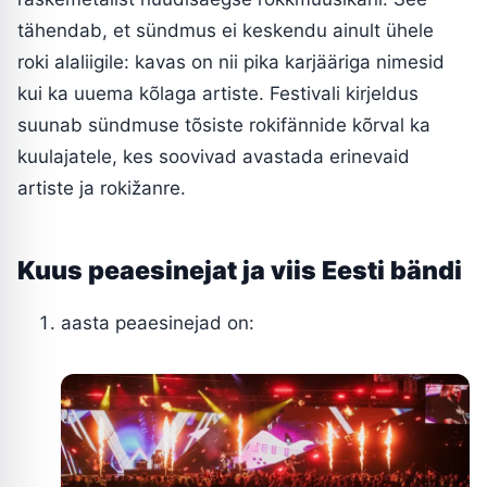
tähendab, et sündmus ei keskendu ainult ühele
roki alaliigile: kavas on nii pika karjääriga nimesid
kui ka uuema kõlaga artiste. Festivali kirjeldus
suunab sündmuse tõsiste rokifännide kõrval ka
kuulajatele, kes soovivad avastada erinevaid
artiste ja rokižanre.
Kuus peaesinejat ja viis Eesti bändi
aasta peaesinejad on: