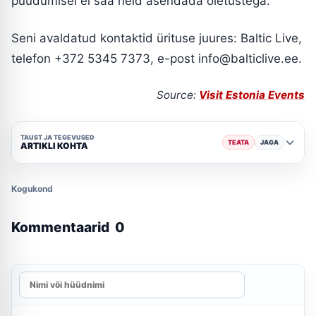
puudumisel ei saa neid asendada oletustega.
Seni avaldatud kontaktid ürituse juures: Baltic Live,
telefon +372 5345 7373, e-post
info@balticlive.ee
.
Source:
Visit Estonia Events
TAUST JA TEGEVUSED
TEATA
JAGA
ARTIKLI KOHTA
Kogukond
Kommentaarid
0