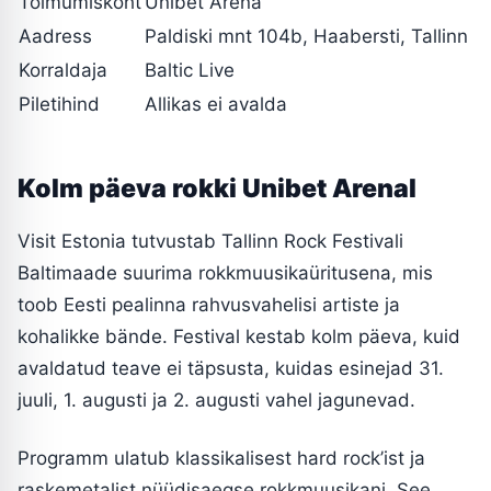
Toimumiskoht
Unibet Arena
Aadress
Paldiski mnt 104b, Haabersti, Tallinn
Korraldaja
Baltic Live
Piletihind
Allikas ei avalda
Kolm päeva rokki Unibet Arenal
Visit Estonia tutvustab Tallinn Rock Festivali
Baltimaade suurima rokkmuusikaüritusena, mis
toob Eesti pealinna rahvusvahelisi artiste ja
kohalikke bände. Festival kestab kolm päeva, kuid
avaldatud teave ei täpsusta, kuidas esinejad 31.
juuli, 1. augusti ja 2. augusti vahel jagunevad.
Programm ulatub klassikalisest hard rock’ist ja
raskemetalist nüüdisaegse rokkmuusikani. See