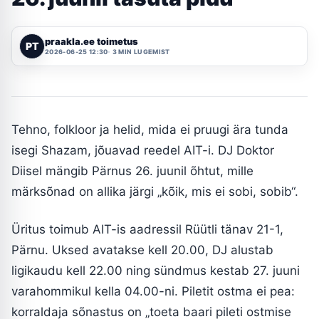
praakla.ee toimetus
PT
2026-06-25 12:30
3 MIN LUGEMIST
Tehno, folkloor ja helid, mida ei pruugi ära tunda
isegi Shazam, jõuavad reedel AIT-i. DJ Doktor
Diisel mängib Pärnus 26. juunil õhtut, mille
märksõnad on allika järgi „kõik, mis ei sobi, sobib“.
Üritus toimub AIT-is aadressil Rüütli tänav 21-1,
Pärnu. Uksed avatakse kell 20.00, DJ alustab
ligikaudu kell 22.00 ning sündmus kestab 27. juuni
varahommikul kella 04.00-ni. Piletit ostma ei pea:
korraldaja sõnastus on „toeta baari pileti ostmise