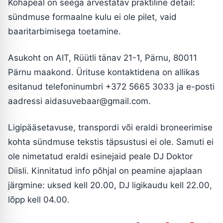
Kohapeal on seega arvestatav praktiline detail:
sündmuse formaalne kulu ei ole pilet, vaid
baaritarbimisega toetamine.
Asukoht on AIT, Rüütli tänav 21-1, Pärnu, 80011
Pärnu maakond. Ürituse kontaktidena on allikas
esitanud telefoninumbri +372 5665 3033 ja e-posti
aadressi
aidasuvebaar@gmail.com
.
Ligipääsetavuse, transpordi või eraldi broneerimise
kohta sündmuse tekstis täpsustusi ei ole. Samuti ei
ole nimetatud eraldi esinejaid peale DJ Doktor
Diisli. Kinnitatud info põhjal on peamine ajaplaan
järgmine: uksed kell 20.00, DJ ligikaudu kell 22.00,
lõpp kell 04.00.