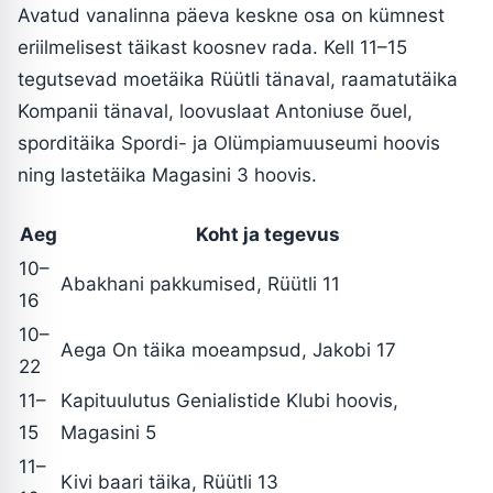
Avatud vanalinna päeva keskne osa on kümnest
eriilmelisest täikast koosnev rada. Kell 11–15
tegutsevad moetäika Rüütli tänaval, raamatutäika
Kompanii tänaval, loovuslaat Antoniuse õuel,
sporditäika Spordi- ja Olümpiamuuseumi hoovis
ning lastetäika Magasini 3 hoovis.
Aeg
Koht ja tegevus
10–
Abakhani pakkumised, Rüütli 11
16
10–
Aega On täika moeampsud, Jakobi 17
22
11–
Kapituulutus Genialistide Klubi hoovis,
15
Magasini 5
11–
Kivi baari täika, Rüütli 13