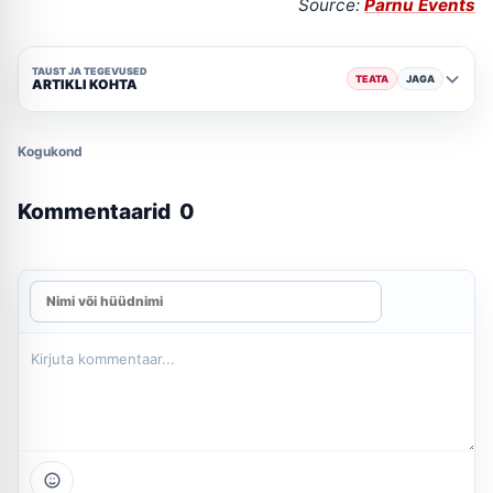
Source:
Parnu Events
TAUST JA TEGEVUSED
TEATA
JAGA
ARTIKLI KOHTA
Kogukond
Kommentaarid
0