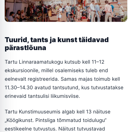
Tuurid, tants ja kunst täidavad
pärastlõuna
Tartu Linnaraamatukogu kutsub kell 11–12
ekskursioonile, millel osalemiseks tuleb end
eelnevalt registreerida. Samas majas toimub kell
11.30–14.30 avatud tantsutund, kus tutvustatakse
erinevaid tantsulisi liikumisviise.
Tartu Kunstimuuseumis algab kell 13 näituse
„Köögikunst. Pintsliga tõmmatud toidulugu“
eestikeelne tutvustus. Näitust tutvustavad