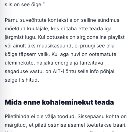
siis on see õige.“
Pärnu suveõhtute kontekstis on selline sündmus
mõeldud kuulajale, kes ei taha ette teada iga
järgmist lugu. Kui ootuseks on sirgjooneline playlist
või ainult üks muusikasuund, ei pruugi see olla
kõige täpsem valik. Kui aga huvi on ootamatute
üleminekute, naljaka energia ja tantsitava
segaduse vastu, on AIT-i õhtu selle info põhjal
selgelt sihitud.
Mida enne kohaleminekut teada
Piletihinda ei ole välja toodud. Sissepääsu kohta on
märgitud, et pileti ostmise asemel toetatakse baari.