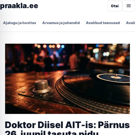
praakla.ee
Otsi
Ajalugu ja huvitav
Arvamus ja juhendid
Avalikud teenused
Aval
Doktor Diisel AIT-is: Pärnus
26. juunil tasuta pidu