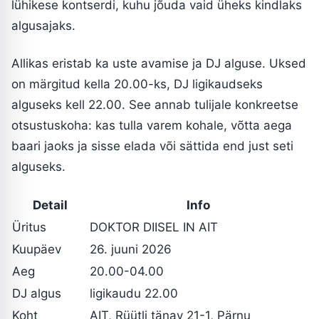
lühikese kontserdi, kuhu jõuda vaid üheks kindlaks
algusajaks.
Allikas eristab ka uste avamise ja DJ alguse. Uksed
on märgitud kella 20.00-ks, DJ ligikaudseks
alguseks kell 22.00. See annab tulijale konkreetse
otsustuskoha: kas tulla varem kohale, võtta aega
baari jaoks ja sisse elada või sättida end just seti
alguseks.
Detail
Info
Üritus
DOKTOR DIISEL IN AIT
Kuupäev
26. juuni 2026
Aeg
20.00-04.00
DJ algus
ligikaudu 22.00
Koht
AIT, Rüütli tänav 21-1, Pärnu