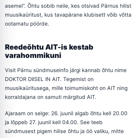
asemel“. Õhtu sobib neile, kes otsivad Pärnus hilist
muusikaüritust, kus tavapärane klubisett võib võtta
ootamatu pöörde.
Reedeõhtu AIT-is kestab
varahommikuni
Visit Pärnu sündmuseinfo järgi kannab õhtu nime
DOKTOR DIISEL IN AIT. Tegemist on
muusikaüritusega, mille toimumiskoht on AIT ning
korraldajana on samuti märgitud AIT.
Ajaraam on selge: 26. juunil algab õhtu kell 20.00
ja lõppeb 27. juunil kell 04.00. See teeb
sündmusest pigem hilise õhtu ja öö valiku, mitte