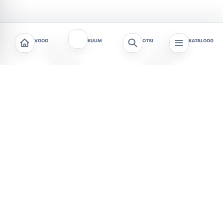
VOOG
KUUM
OTSI
KATALOOG
Tartu tähistab 12. augustil rahvusvahelist
noortepäeva, tuues vanalinna südames asuvale
Rüütli tänavale mitmekesise programmi, mis on