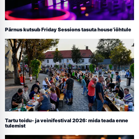
Pärnus kutsub Friday Sessions tasuta house’iõhtule
Tartu toidu- ja veinifestival 2026: mida teada enne
tulemist