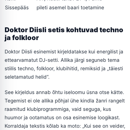
Sissepääs
pileti asemel baari toetamine
Doktor Diisli setis kohtuvad techno
ja folkloor
Doktor Diisli esinemist kirjeldatakse kui energilist ja
ettearvamatut DJ-setti. Allika järgi seguneb tema
stiilis techno, folkloor, klubihitid, remiksid ja „täiesti
seletamatud helid“.
See kirjeldus annab õhtu iseloomu üsna otse kätte.
Tegemist ei ole allika põhjal ühe kindla žanri rangelt
raamitud klubiprogrammiga, vaid seguga, kus
huumor ja ootamatus on osa esinemise loogikast.
Korraldaja tekstis kõlab ka moto: „Kui see on veider,