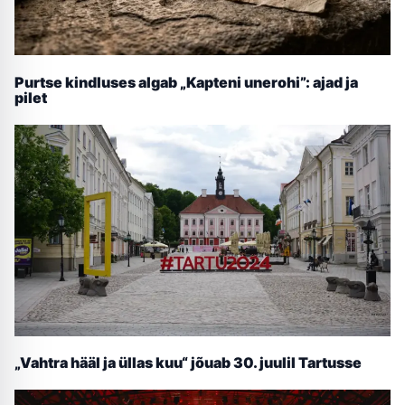
Purtse kindluses algab „Kapteni unerohi”: ajad ja
pilet
„Vahtra hääl ja üllas kuu“ jõuab 30. juulil Tartusse