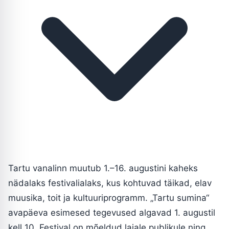
Tartu vanalinn muutub 1.–16. augustini kaheks
nädalaks festivalialaks, kus kohtuvad täikad, elav
muusika, toit ja kultuuriprogramm. „Tartu sumina“
avapäeva esimesed tegevused algavad 1. augustil
kell 10. Festival on mõeldud laiale publikule ning