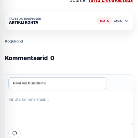
Source:
Tartu Linnavalitsus
TAUST JA TEGEVUSED
TEATA
JAGA
ARTIKLI KOHTA
Kogukond
Kommentaarid
0