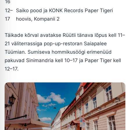
16
12–
Saiko pood ja KONK Records Paper Tigeri
17
hoovis, Kompanii 2
Täikade kõrval avatakse Rüütli tänava lõpus kell 11–
21 väliterrassiga pop-up-restoran Saiapalee
Tüümian. Sumiseva hommikusöögi erimenüüd
pakuvad Sinimandria kell 10–17 ja Paper Tiger kell
12–17.