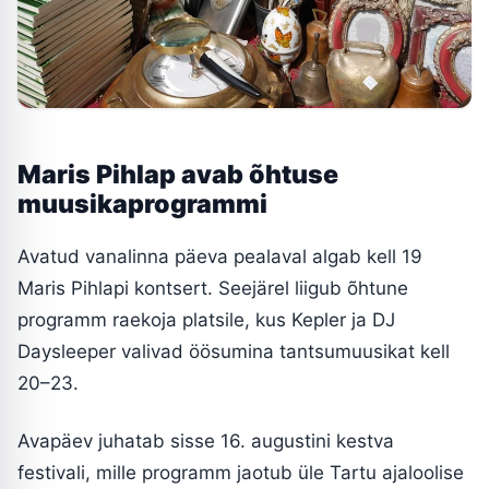
Maris Pihlap avab õhtuse
muusikaprogrammi
Avatud vanalinna päeva pealaval algab kell 19
Maris Pihlapi kontsert. Seejärel liigub õhtune
programm raekoja platsile, kus Kepler ja DJ
Daysleeper valivad öösumina tantsumuusikat kell
20–23.
Avapäev juhatab sisse 16. augustini kestva
festivali, mille programm jaotub üle Tartu ajaloolise