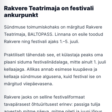
Rakvere Teatrimaja on festivali
ankurpunkt
Sündmuse toimumiskohaks on märgitud Rakvere
Teatrimaja, BALTOPASS. Linnana on esile toodud
Rakvere ning festivali ajaks 1.–5. juuli.
Praktiliselt tähendab see, et külastaja peaks oma
plaani siduma festivalinädalaga, mitte ainult 1. juuli
kellaajaga. Allikas annab esimese kuupäeva ja
kellaaja sündmuse algusena, kuid festival ise on
märgitud viiepäevasena.
Rakvere jaoks on selline festivaliformaat
tavapärasest õhtuüritusest erinev: passiga tulija
arvestab mitme päeva, mitme pileti ja juuni lõpus