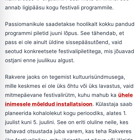
annab ligipääsu kogu festivali programmile.
Passiomanikule saadetakse hoolikalt kokku pandud
programmi piletid juuni lõpus. See tähendab, et
pass ei ole ainult üldine sissepääsutõend, vaid
seotud konkreetsete festivalipiletitega, mis jõuavad
ostjani enne juulikuu algust.
Rakvere jaoks on tegemist kultuurisündmusega,
mille keskmes ei ole üks õhtu või üks lavastus, vaid
mitmepäevane festivalirütm, kuhu mahub ka
ühele
inimesele mõeldud installatsioon
. Külastaja saab
planeerida kohalolekut kogu perioodiks, alates 1.
juulist kuni 5. juulini. See on eriti oluline neile, kes
tahavad otsustada juba varem, kas teha Rakveres