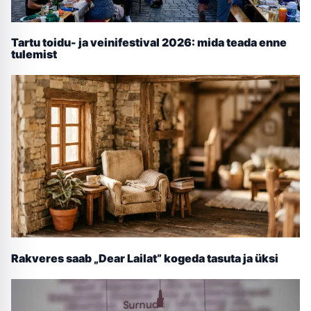
Tartu toidu- ja veinifestival 2026: mida teada enne
tulemist
Rakveres saab „Dear Lailat” kogeda tasuta ja üksi