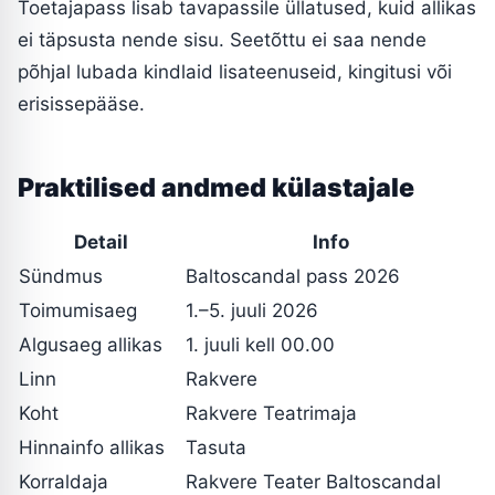
Toetajapass lisab tavapassile üllatused, kuid allikas
ei täpsusta nende sisu. Seetõttu ei saa nende
põhjal lubada kindlaid lisateenuseid, kingitusi või
erisissepääse.
Praktilised andmed külastajale
Detail
Info
Sündmus
Baltoscandal pass 2026
Toimumisaeg
1.–5. juuli 2026
Algusaeg allikas
1. juuli kell 00.00
Linn
Rakvere
Koht
Rakvere Teatrimaja
Hinnainfo allikas
Tasuta
Korraldaja
Rakvere Teater Baltoscandal