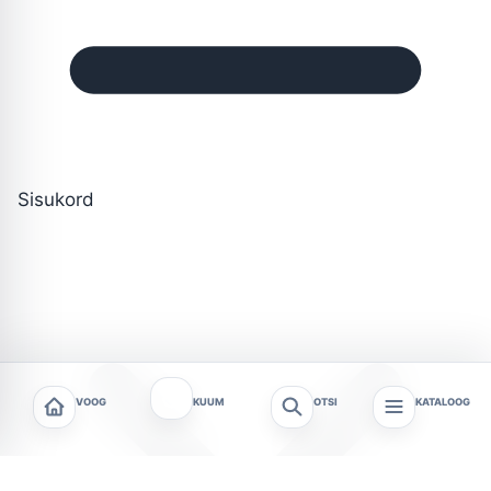
Sisukord
VOOG
KUUM
OTSI
KATALOOG