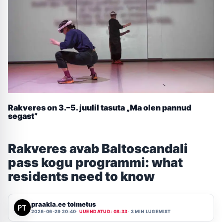
Rakveres on 3.–5. juulil tasuta „Ma olen pannud
segast”
Rakveres avab Baltoscandali
pass kogu programmi: what
residents need to know
praakla.ee toimetus
2026-06-29 20:40
UUENDATUD: 08:33
3 MIN LUGEMIST