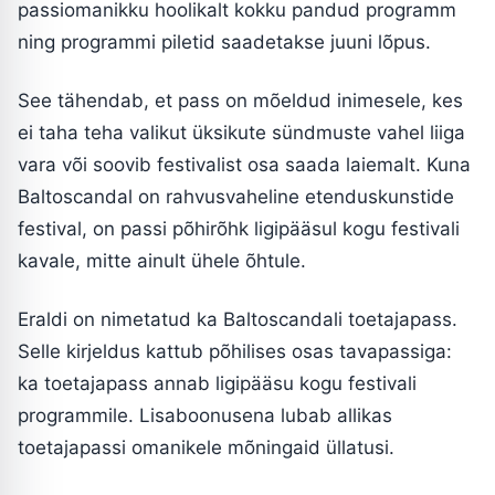
passiomanikku hoolikalt kokku pandud programm
ning programmi piletid saadetakse juuni lõpus.
See tähendab, et pass on mõeldud inimesele, kes
ei taha teha valikut üksikute sündmuste vahel liiga
vara või soovib festivalist osa saada laiemalt. Kuna
Baltoscandal on rahvusvaheline etenduskunstide
festival, on passi põhirõhk ligipääsul kogu festivali
kavale, mitte ainult ühele õhtule.
Eraldi on nimetatud ka Baltoscandali toetajapass.
Selle kirjeldus kattub põhilises osas tavapassiga:
ka toetajapass annab ligipääsu kogu festivali
programmile. Lisaboonusena lubab allikas
toetajapassi omanikele mõningaid üllatusi.