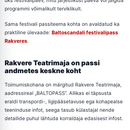
üks festivalipäev, mitu järjestikust päeva või jälgida
programmi võimalikult terviklikult.
Sama festivali passiteema kohta on avaldatud ka
praktiline ülevaade:
Baltoscandali festivalipass
Rakveres
.
Rakvere Teatrimaja on passi
andmetes keskne koht
Toimumiskohana on märgitud Rakvere Teatrimaja,
aadressireal „BALTOPASS”. Allikas ei täpsusta
eraldi transpordi-, ligipääsetavuse ega kohapealse
teeninduse infot, seega tasub külastajal nende
detailide puhul lähtuda korraldaja edasisest infost.