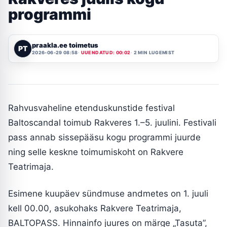
programmi
praakla.ee toimetus
PT
2026-06-29 08:58
UUENDATUD: 00:02
2 MIN LUGEMIST
Rahvusvaheline etenduskunstide festival
Baltoscandal toimub Rakveres 1.–5. juulini. Festivali
pass annab sissepääsu kogu programmi juurde
ning selle keskne toimumiskoht on Rakvere
Teatrimaja.
Esimene kuupäev sündmuse andmetes on 1. juuli
kell 00.00, asukohaks Rakvere Teatrimaja,
BALTOPASS. Hinnainfo juures on märge „Tasuta”,