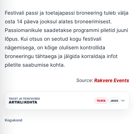
Festivali passi ja toetajapassi broneering tuleb välja
osta 14 päeva jooksul alates broneerimisest.
Passiomanikule saadetakse programmi piletid juuni
lõpus. Kui otsus on seotud kogu festivali
nägemisega, on kõige olulisem kontrollida
broneeringu tähtaega ja jälgida korraldaja infot
piletite saabumise kohta.
Source:
Rakvere Events
TAUST JA TEGEVUSED
TEATA
JAGA
ARTIKLI KOHTA
Kogukond